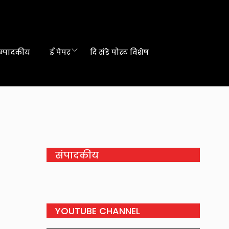
म्पादकीय
ई पेपर
दि संडे पोस्ट विशेष
संपादकीय
YOUTUBE CHANNEL