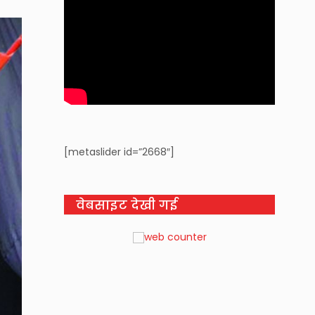
[metaslider id=”2668″]
वेबसाइट देखी गई