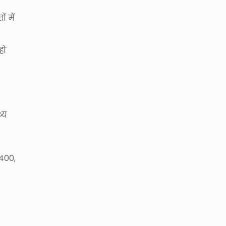
 में
हो
्य
,400,