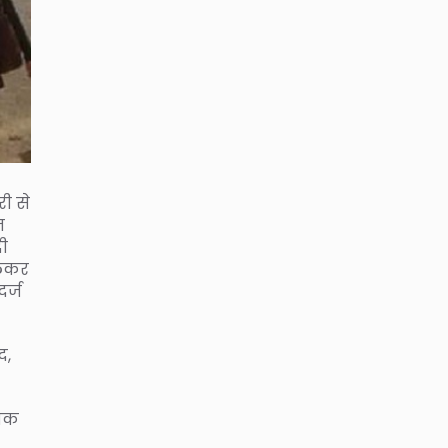
ी से
त
दी
लेकर
र्ज
द,
धिक