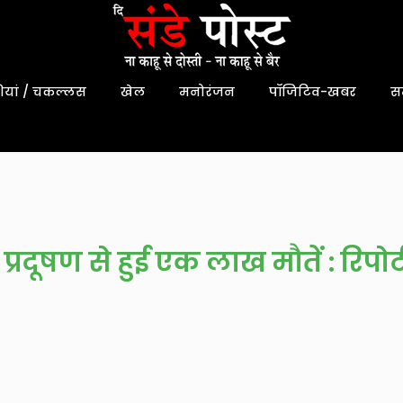
यां / चकल्लस
खेल
मनोरंजन
पॉजिटिव-खबर
स
रदूषण से हुई एक लाख मौतें : रिपोर्