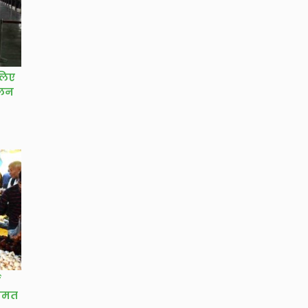
 लिए
ालन
कीमत