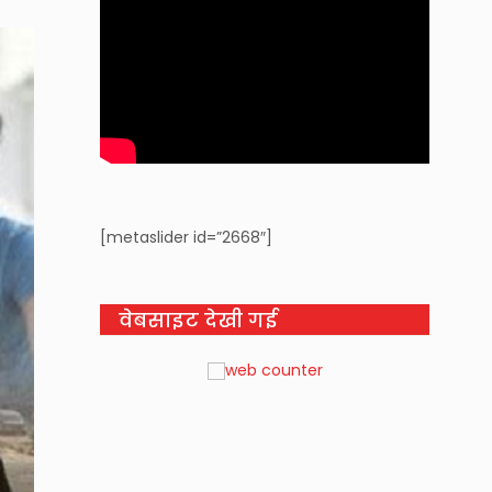
[metaslider id=”2668″]
वेबसाइट देखी गई