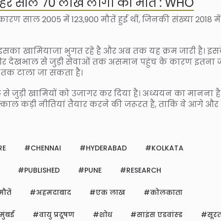
र में हर साल 70 लाख लोगों की मौत : WHO
कारण साल 2005 में 123,900 मौतें हुई थीं, जिनकी संख्या 2018 में
 इसका खामियाजा भुगत रहे है और अब तक यह क्रम जारी है। इस
 और देखभाल से जुड़ी सेवाओं तक असमान पहुंच के कारण इतना 
मय तक टाला जा सकता है।
भाल से जुड़ी खामियों को उजागर कर दिया है। अध्ययन का मानना ह
तत्काल कड़ी नीतियां तैयार करने की जरूरत है, ताकि वे आगे और
RE
CHENNAI
HYDERABAD
KOLKATA
PUBLISHED
PUNE
RESEARCH
तें
अहमदाबाद
एक लाख
कोलकाता
मुंबई
वायु प्रदूषण
शोध
साइंस एडवांस्ड
सूर