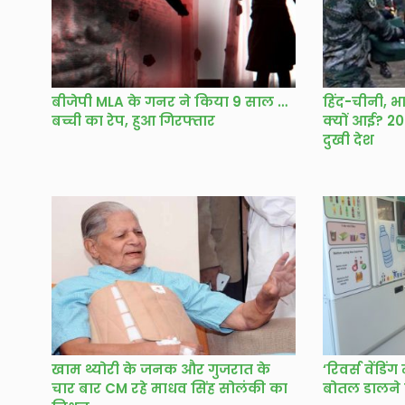
बीजेपी MLA के गनर ने किया 9 साल की
हिंद-चीनी, भ
बच्ची का रेप, हुआ गिरफ्तार
क्यों आई? 2
दुखी देश
खाम थ्योरी के जनक और गुजरात के
‘रिवर्स वेंडिं
चार बार CM रहे माधव सिंह सोलंकी का
बोतल डालने