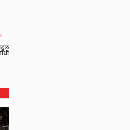
ाहुल
ांधी