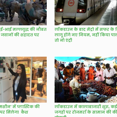
ाई-भाई मल्लयुद्ध की नौबत
लॉकडाउन के बाद मेट्रो में सफर के
0 जवानों की शहादत पर
लागू होंगे नए नियम, नहीं किया प
तो नो एंट्री
ग मशीन’ में प्लास्टिक की
लॉकडाउन में कालाबाजारी शुरू, कई
 पर मिलेगा कैश
जगहों पर रोजमर्रा के सामान की 