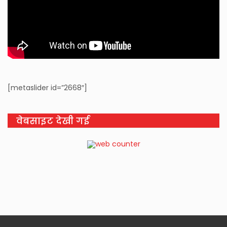
[metaslider id=”2668″]
वेबसाइट देखी गई