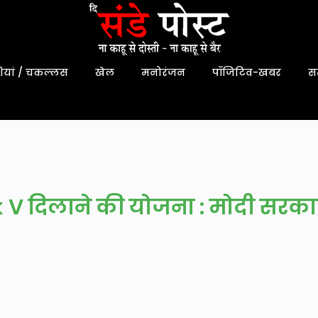
यां / चकल्लस
खेल
मनोरंजन
पॉजिटिव-खबर
स
nik V दिलाने की योजना : मोदी सरक