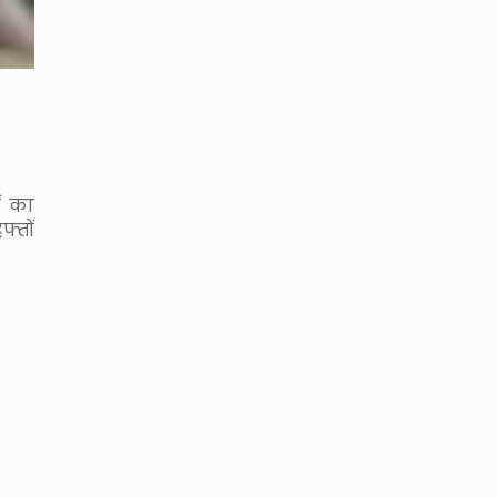
ं का
्तों