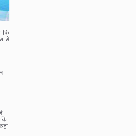
ा कि
 में
ीन
ने
 कि
 कहा