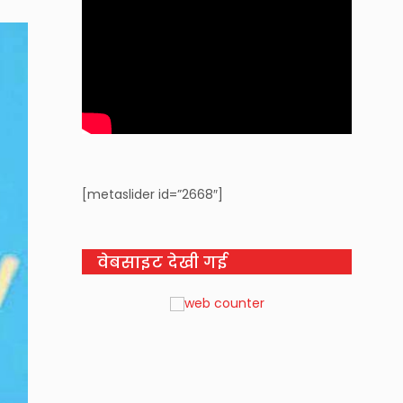
[metaslider id=”2668″]
वेबसाइट देखी गई