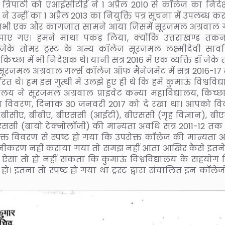
त्रिपाठी को एआईसीटीई ने 1 अप्रैल 2010 से कॉलेज का निद
ने उन्हीं का 1 अप्रैल 2013 का नियुक्ति पत्र सूचना में उपलब्ध क
ै। तभी एक और कागजात सामने आया जिसमें सूरजमल अग्रवाल गर
पाए गए। हमने माथा पकड़ लिया, क्योंकि उत्तराखण्ड तक
जेके तोमर ट्रस्ट के अन्य कॉलेज सूरजमल लक्ष्मीदेवी सावर्
िच्छा में भी निदेशक थे। यानी सत्र 2016 में एक व्यक्ति डॉ जेके
रजमल अग्रवाल गर्ल्स कॉलेज ऑफ मैनेजमेंट में सत्र 2016-17 मे
रत थे। हम इस गुत्थी में उलझे हुए ही थे कि हमें कुमाऊं विश्वविद
लय ने सूरजमल अग्रवाल प्राइवेट कन्या महाविद्यालय, किच्छ
का विवरण, दिनांक 30 जनवरी 2017 को दे रखा था। आपको व
 बीसीए, बीबीए, बीएससी (आईटी), बीएससी (गृह विज्ञान), बी
एससी (बायो टेक्नोलॉजी) की मान्यता अवधि सत्र 2011-12 तक
त विवरण से स्पष्ट हो गया कि उपरोक्त कॉलेज की मान्यता 
ीनीकरण नहीं कराया गया तो समझ नहीं आता आखिर कैसे इतने वर
ैं। ऐसा तो हो नहीं सकता कि कुमाऊं विश्वविद्यालय के सहयोग 
ो। इतना तो स्पष्ट हो गया था ट्रस्ट द्वारा संचालित इन कॉलेज