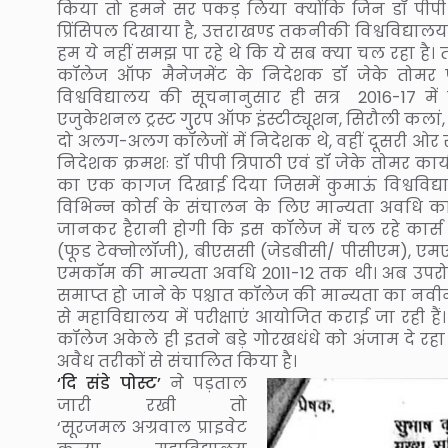
किया तो हमने सर पकड़ लिया क्योंकि जिन डॉ पीपी 
प्रिंसिपल दिखाया है, उत्तराखण्ड तकनीकी विश्वविद्यालय 
हम ये नहीं समझ पा रहे थे कि ये सब क्या चल रहा ह
कॉलेज ऑफ मैनेजमेंट के निदेशक डॉ जेके तोमर 
विश्वविद्यालय की सूचनानुसार ही सत्र 2016-17 में 
एजुकेशनल ट्रस्ट गु्रप ऑफ इंस्टीट्यूशन, सिरौली कलां, क
दो अलग-अलग कॉलेजों में निदेशक थे, वहीं दूसरी ओर सू
निदेशक क्रमशः डॉ पीपी त्रिपाठी एवं डॉ जेके तोमर कार्य
का एक कागज दिखाई दिया जिसमें कुमाऊं विश्वविद्या
विभिन्न कोर्स के संचालन के लिए मान्यता अवधि 
जानकर हैरानी होगी कि इस कॉलेज में चल रहे कार्स
(फूड टेक्नोलॉजी), बीएससी (जेडबीसी/ पीसीएम), एम
एमकॉम की मान्यता अवधि 2011-12 तक थी। अब उपरोक्
समाप्त हो जाने के पश्चात कॉलेज की मान्यता का नव
से महाविद्यालय में परीक्षाएं आयोजित कराई जा रही ह
कॉलेज अकेले ही इतने बड़े गोरखधंधे को अंजाम दे रहा ह
अवैध तरीकों से संचालित किया है।
‘दि संडे पोस्ट’
ने पड़ताल
जारी रखी तो
‘सूरजमल अग्रवाल प्राइवेट