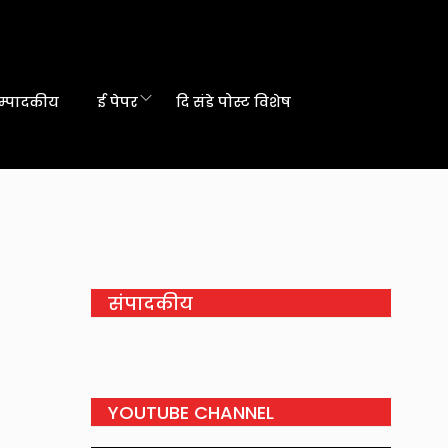
म्पादकीय
ई पेपर
दि संडे पोस्ट विशेष
संपादकीय
YOUTUBE CHANNEL