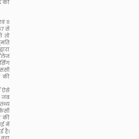
द की
ं 11
17 से
ो तो
नुमति
वारा
ॉलेज
सिंग
एससी
ग की
 ऐसे
ी। जब
 तथ्य
 किसी
ण की
 में
ई है।
ा बड़ा