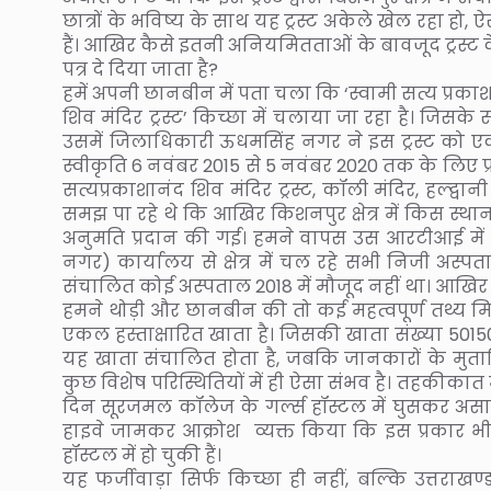
छात्रों के भविष्य के साथ यह ट्रस्ट अकेले खेल रहा हो, 
हैं। आखिर कैसे इतनी अनियमितताओं के बावजूद ट्रस्ट
पत्र दे दिया जाता है?
हमें अपनी छानबीन में पता चला कि ‘स्वामी सत्य प्रकाशा
शिव मंदिर ट्रस्ट’ किच्छा में चलाया जा रहा है। जिसके स
उसमें जिलाधिकारी ऊधमसिंह नगर ने इस ट्रस्ट को एक 
स्वीकृति 6 नवंबर 2015 से 5 नवंबर 2020 तक के लिए प्रदा
सत्यप्रकाशानंद शिव मंदिर ट्रस्ट, कॉली मंदिर, हल्द
समझ पा रहे थे कि आखिर किशनपुर क्षेत्र में किस स्
अनुमति प्रदान की गई। हमने वापस उस आरटीआई में प्
नगर) कार्यालय से क्षेत्र में चल रहे सभी निजी अस्प
संचालित कोई अस्पताल 2018 में मौजूद नहीं था। आखिर य
हमने थोड़ी और छानबीन की तो कई महत्वपूर्ण तथ्य मिले
एकल हस्ताक्षारित खाता है। जिसकी खाता संख्या 501500
यह खाता संचालित होता है, जबकि जानकारों के मुता
कुछ विशेष परिस्थितियों में ही ऐसा संभव है। तहकीका
दिन सूरजमल कॉलेज के गर्ल्स हॉस्टल में घुसकर असाम
हाइवे जामकर आक्रोश व्यक्त किया कि इस प्रकार भी घट
हॉस्टल में हो चुकी हैं।
यह फर्जीवाड़ा सिर्फ किच्छा ही नहीं, बल्कि उत्तराख