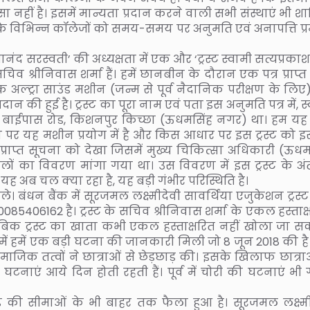
ऐसा नहीं है। इसमें मान्यता प्रदान करने वाली सभी संस्थाएं भी 
 के विभिन्न कॉलेजों को समय-समय पर अनुमति एवं अनापत्ति प्
नंद सरस्वती’ की अध्यक्षता में एक और ‘ट्रस्ट स्वामी सत्यप्रका
चिव श्रीनिवास शर्मा हैं। हमें छानबीन के दौरान एक पत्र प्राप्त
अल्ट्रा साउंड मशीन (जन्म से पूर्व नैदानिक परीक्षण के लिए
न की हुई है। ट्रस्ट का पूरा नाम एवं पता इस अनुमति पत्र में, स
्वानी बाईपास रोड, किशनपुर किच्छा (ऊधमसिंह नगर) था। हम यह 
थान पर यह मशीन प्रयोग में है और किस आधार पर इस ट्रस्ट को 
राप्त सूचना को देखा जिसमें मुख्य चिकित्सा अधिकारी (ऊधम
तालों का विवरण मांगा गया था। उस विवरण में इस ट्रस्ट के अंत
ह अब चल क्या रहा है, यह बड़ी गंभीर परिस्थिति है।
। बंधन बैंक में सूरजमल लक्ष्मीदेवी सावर्थिया एजुकेशन ट्रस्
85406162 है। ट्रस्ट के सचिव श्रीनिवास शर्मा के एकल हस्ताक्
बिक ट्रस्ट का खाता कभी एकल हस्ताक्षरित नहीं खोला जा स
त में हमें एक बड़ी घटना की जानकारी मिली जो 8 जून 2018 की है
ाजिक तत्वों ने छात्राओं से छेड़छाड़ की। इसके खिलाफ छात्राओ
नाएं आये दिन होती रहती हैं। पूर्व में चोरी की घटनाएं भी गर
ण्ड की सीमाओं के भी बाहर तक फैला हुआ है। सूरजमल लक्ष्मी