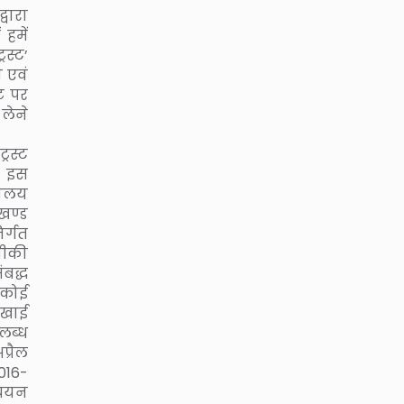
्वारा
हमें
रस्ट’
य एवं
इट पर
 लेने
रस्ट
। इस
यालय
ाखण्ड
िर्गत
नीकी
ंबद्ध
 कोई
िखाई
लब्ध
प्रैल
2016-
्ययन