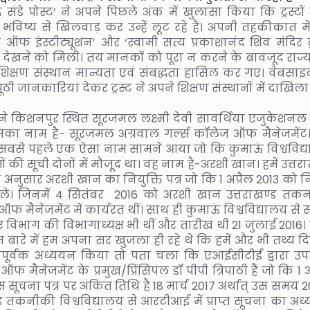
संडे पोस्ट’ ने अपने पिछले अंक में खुलासा किया कि ट्रस्टों द
भविष्य से खिलवाड़ कर उन्हेंं लूट रहे हैं। अपनी तहकीकात में 
प ऑफ इंस्टीट्यूशन’ और ‘स्वामी सत्य प्रकाशानंद शिव मंदिर ट्
ियां देखने को मिली। तय मानकों को पूरा न करने के बावजूद राज्
से ये शिक्षण संस्थान मान्यता एवं संबद्धता हासिल कर गए। वेबसा
ूठी जानकारियां देकर ट्रस्ट ने अपने शिक्षण संस्थानों में दाखिला
किशनपुर स्थित सूरजमल लक्ष्मी देवी सावर्थिया एजुकेशनल ट्
सका नाम है- सूरजमल अग्रवाल गर्ल्स कॉलेज ऑफ मैनेजमेंट
 सबसे पहले एक ऐसा नाम सामने आया जो कि कुमाऊं विश्वविद्
 की सूची दोनों में मौजूद था। वह नाम है-अरशी खान। हमें उत्तर
 अनुसार अरशी खान का नियुक्ति पत्र जो कि 1 अप्रैल 2013 को न
े। जिनमें 4 सितंबर 2016 को अरशी खान उत्तराखण्ड तक
फ मैनेजमेंट में कार्यरत थीं। साथ ही कुमाऊं विश्वविद्यालय से स
ीए विभाग की विभागाध्यक्ष भी थीं और तारीख थी 21 जुलाई 2016।
 बारे में हम अपना सर खुजला ही रहे थे कि हमें और भी तथ्य द
्यानपूर्वक अध्ययन किया तो पता चला कि एआईसीटीई द्वारा उप
नेजमेंट के प्रमुख/प्रिंसिपल डॉ पीपी त्रिपाठी हैं जो कि 1 अ
 इस सूचना पत्र पर अंकित तिथि है 18 मार्च 2017 अर्थात् उस समय 
 तकनीकी विश्वविद्यालय से आरटीआई में प्राप्त सूचना का अध