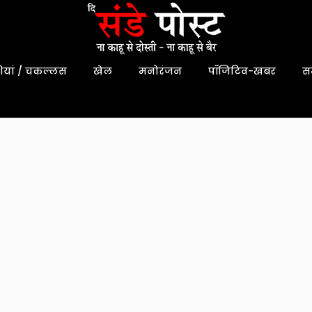
यां / चकल्लस
खेल
मनोरंजन
पॉजिटिव-खबर
स