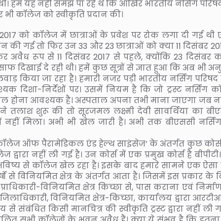
थी। हम यह नहीं समझ पा रहे थे कि आखिर भारतीय नर्सिंग परिष
पर भी कॉलेज को स्वीकृति प्रदान की।
 को कॉलेज में छात्राओं के प्रवेश पर रोक लगा दी गई थी एव
रदान की गई तो फिर उन 33 और 23 छात्राओं को क्या 11 दिसंबर 20
अवैध रूप से 11 दिसंबर 2017 से पहले, क्योंकि 23 दिसंबर क
साफ दिखाई दे रही थी। हमें कुछ सूत्रों से ज्ञात हुआ कि अब भी अ
लवाड़ किया जा रहा है। हमारी नजर पड़ी भारतीय नर्सिंग परिषद द्
क दिशा-निर्देशों पर। उसमें नियम है कि जो ट्रस्ट नर्सिंग क
ाल होना आवश्यक है। अस्पताल अपना तभी माना जाएगा जब नर्
मने तलाश शुरू की तो सूरजमल लक्ष्मी देवी सावर्थिया का बी
ं नहीं मिला। अभी भी खेल जारी है। अभी तक बीएससी नर्सिं
ॉलेज ऑफ पैरामेडिकल एंड हेल्थ साइंसेज’ के अंतर्गत कुछ कोर्स
्वारा नहीं ली गई है। उन कोर्स में एक प्रमुख कोर्स है बीपीट
के भविष्य से कॉलेज खेल रहा है। इसके बाद हमारे सामने एक ऐसा
ों से विनियमित क्षेत्र के अंतर्गत आता है। जिसमें इस प्रकार के
्राधिकारी-विनियमित क्षेत्र किच्छा से, पास कराना एवं निर्मा
िलाधिकारी, विनियमित क्षेत्र-किच्छा, कार्यालय द्वारा आरटीआई
 संबंधित किसी मानचित्र की स्वीकृति ट्रस्ट द्वारा नहीं ली ग
ें संचालित सभी कॉलेजों के भवन अवैध हैं। क्या ये संभव है कि इतन