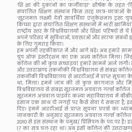
‘शि क्षा की दुकानों का फर्जीवाड़ा’ शीर्षक के तहत ‘दि 
संचालित शिक्षण संस्थान किस तरह छात्र-छात्राओं के 
‘सूरजमल लक्ष्मी देवी सावर्थिया एजुकेशनल ट्रस्ट ग्रु
किच्छा द्वारा संचालित शिक्षण संस्थानों में भारी खाम
राष्ट्रीय स्तर के विश्वविद्यालयों और शिक्षा परिषदों 
अपने परिसर में सुविधाओं, प्रवक्ताओं और स्टाफ संबंधी झ
के लिए गुमराह किया।
हम अपनी तहकीकात में और आगे बढ़े। अब हमारे सामने 
ग्रुप ऑफ इंस्टीट्शन का एक अन्य कॉलेज मिला। जि
कॉलेज की भी कुछ सच्चाइयां हमारे सामने आने लगी।
और उत्तराखण्ड तकनीकी विश्वविद्यालय से संबद्ध कॉलेजों
तकनीकी विश्वविद्यालय से आरटीआई में प्राप्त सूचना के
था, मिला। हमने जांच की तो कुछ कागजात और मिल
विश्वविद्यालय से संबद्ध सूरजमल अग्रवाल गर्ल्स कॉलेज ऑ
सूरजमल अग्रवाल प्राइवेट कन्या महाविद्यालय में बीब
इंसान एक साथ दो जगहों पर कैसे सेवा दे सकता है, इस
दिए। हमने आरटीआई से प्राप्त सूचना प्रपत्रों का ध
जानकारी के अनुसार सूरजमल अग्रवाल गर्ल्स कॉलेज ऑफ मै
2010 से इस संस्थान के प्रमुख/ प्रिंसिपल के पद पर हैं।
17 का सत्र चल रहा था। अब इसी कॉलेज की उत्तराखण्ड