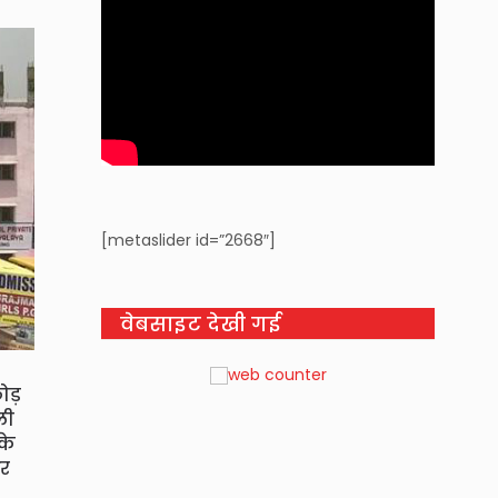
[metaslider id=”2668″]
वेबसाइट देखी गई
छोड़
ली
के
और