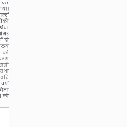
ेशक/
राया।
्ल्स
नीकी
थिया
 तोमर
ं दो
्यालय
ा को
िवरण
एससी
 तथा
अवधि
्षों
बिना
ों को