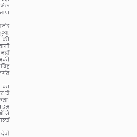
शामिल
रमाण
शानंद
 हुआ,
) की
्वामी
नहीं
इसकी
सिंह
र्गत
ट का
षर से
कता।
। इस
ं ने
्ल्स
देवी