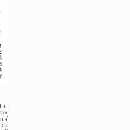
सिंग
वाला
यानी
द ने