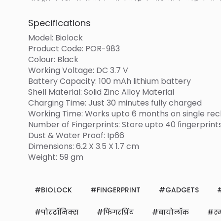
Specifications
Model: Biolock
Product Code: POR-983
Colour: Black
Working Voltage: DC 3.7 V
Battery Capacity: 100 mAh lithium battery
Shell Material: Solid Zinc Alloy Material
Charging Time: Just 30 minutes fully charged
Working Time: Works upto 6 months on single re
Number of Fingerprints: Store upto 40 ﬁngerprint
Dust & Water Proof: Ip66
Dimensions: 6.2 X 3.5 X 1.7 cm
Weight: 59 gm
BIOLOCK
FINGERPRINT
GADGETS
पोरट्रॉनिक्स
फिंगरप्रिंट
बायोलॉक
स्