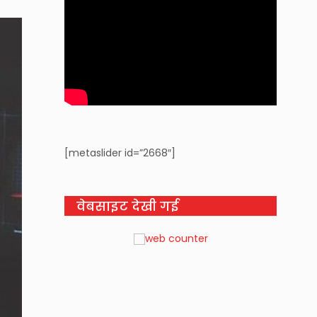
[metaslider id=”2668″]
वेबसाइट देखी गई