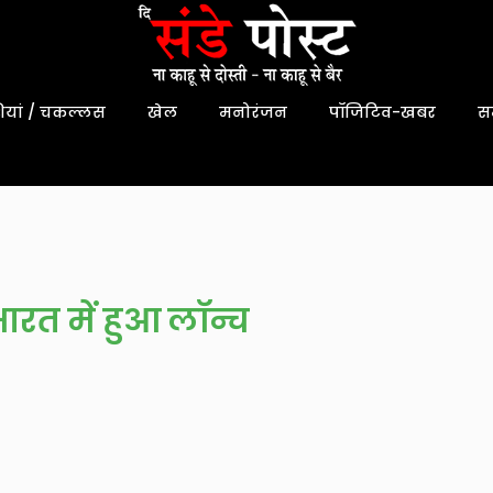
यां / चकल्लस
खेल
मनोरंजन
पॉजिटिव-खबर
स
भारत में हुआ लॉन्च