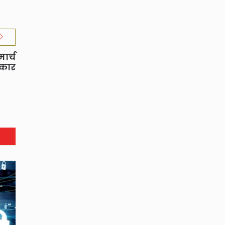
ार्च
ेकार