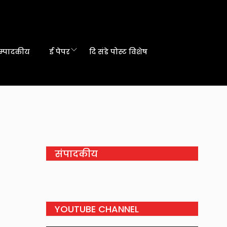
म्पादकीय
ई पेपर
दि संडे पोस्ट विशेष
संपादकीय
YOUTUBE CHANNEL