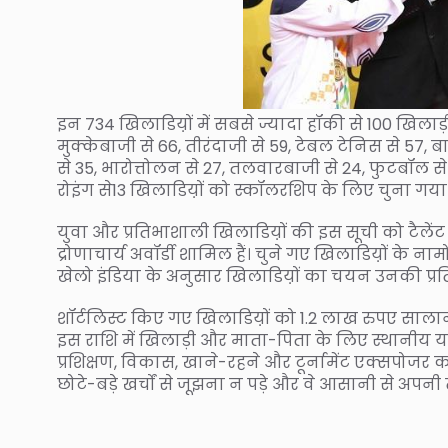
इन 734 खिलाडिय़ों में सबसे ज्यादा हॉकी से 100 खिलाड़ी
मुक्केबाजी से 66, तीरंदाजी से 59, टेबल टेनिस से 57, 
से 35, भारोत्तोलन से 27, तलवारबाजी से 24, फुटबॉल से 21
रोइंग से13 खिलाडिय़ों को स्कॉलरशिप के लिए चुना गया 
युवा और प्रतिभाशाली खिलाडिय़ों की इस सूची को टैलेंट 
द्रोणाचार्य अवॉर्डी शामिल हैं। चुने गए खिलाडिय़ों के ना
खेलो इंडिया के अनुसार खिलाडिय़ों का चयन उनकी प्रति
शॉर्टलिस्ट किए गए खिलाडिय़ों को 1.2 लाख रुपए सालाना द
इस राशि में खिलाड़ी और माता-पिता के लिए स्थानीय या
प्रशिक्षण, विकास, खाने-रहने और टूर्नामेंट एक्सपोजर क
छोटे-बड़े खर्चों से जूझना न पड़े और वे आसानी से अपनी