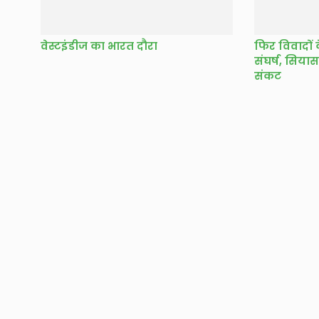
वेस्टइंडीज का भारत दौरा
फिर विवादों क
संघर्ष, सिय
संकट