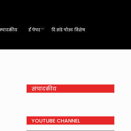
म्पादकीय
ई पेपर
दि संडे पोस्ट विशेष
संपादकीय
YOUTUBE CHANNEL