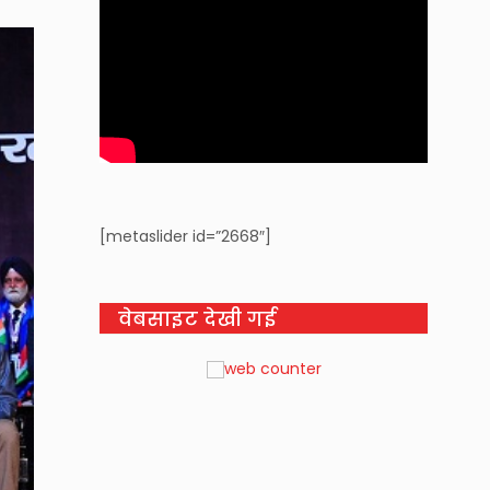
[metaslider id=”2668″]
वेबसाइट देखी गई