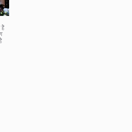
ैं
रण
ै