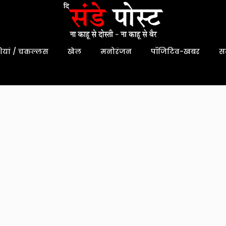
यां / चकल्लस
खेल
मनोरंजन
पॉजिटिव-खबर
स