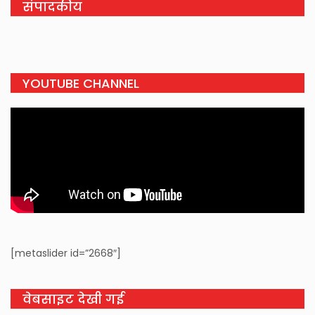
संपादकीय
YOUTUBE CHANNEL
[metaslider id=”2668″]
वेबसाइट देखी गई