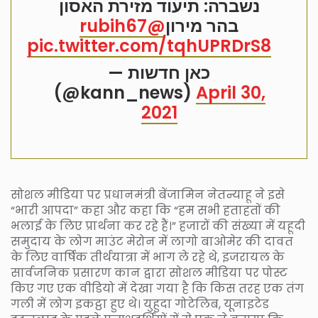
נשברה: תיעוד מזירת האסון
@rubih67
בהר מירון
pic.twitter.com/tqhUPRDrS8
— כאן חדשות
(@kann_news)
April 30,
2021
सोशल मीडिया पर प्रधानमंत्री बेंजामिन नेतन्याहू ने इसे
“भारी आपदा” कहा और कहा कि “हम सभी हताहतों की
भलाई के लिए प्रार्थना कर रहे हैं।” हजारों की संख्या में यहूदी
समुदाय के लोग माउंट मेरोन में लागो बाओमेर की दावत
के लिए वार्षिक तीर्थयात्रा में भाग ले रहे थे, इजरायल के
सार्वजनिक प्रसारण कान द्वारा सोशल मीडिया पर पोस्ट
किए गए एक वीडियो में देखा गया है कि किस तरह एक तंग
गली में लोग इकट्ठा हुए थे। युहुदा गोटेलिब, यूनाइटेड