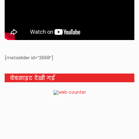
[metaslider id=”2668″]
वेबसाइट देखी गई