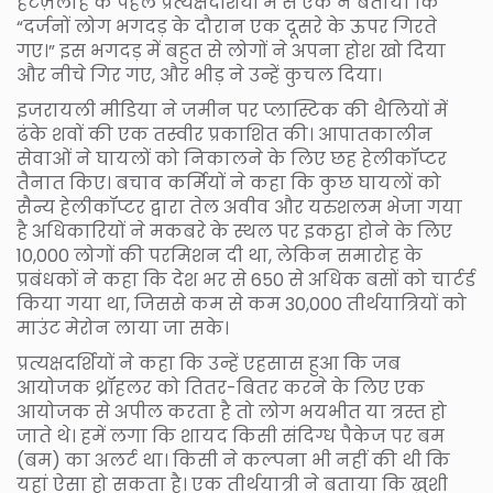
हटज़लाह के पहले प्रत्यक्षदर्शियों में से एक ने बताया कि
“दर्जनों लोग भगदड़ के दौरान एक दूसरे के ऊपर गिरते
गए।” इस भगदड़ में बहुत से लोगों ने अपना होश खो दिया
और नीचे गिर गए, और भीड़ ने उन्हें कुचल दिया।
इजरायली मीडिया ने जमीन पर प्लास्टिक की थैलियों में
ढंके शवों की एक तस्वीर प्रकाशित की। आपातकालीन
सेवाओं ने घायलों को निकालने के लिए छह हेलीकॉप्टर
तैनात किए। बचाव कर्मियों ने कहा कि कुछ घायलों को
सैन्य हेलीकॉप्टर द्वारा तेल अवीव और यरुशलम भेजा गया
है अधिकारियों ने मकबरे के स्थल पर इकट्ठा होने के लिए
10,000 लोगों की परमिशन दी था, लेकिन समारोह के
प्रबंधकों ने कहा कि देश भर से 650 से अधिक बसों को चार्टर्ड
किया गया था, जिससे कम से कम 30,000 तीर्थयात्रियों को
माउंट मेरोन लाया जा सके।
प्रत्यक्षदर्शियों ने कहा कि उन्हें एहसास हुआ कि जब
आयोजक थ्रॉहलर को तितर-बितर करने के लिए एक
आयोजक से अपील करता है तो लोग भयभीत या त्रस्त हो
जाते थे। हमें लगा कि शायद किसी संदिग्ध पैकेज पर बम
(बम) का अलर्ट था। किसी ने कल्पना भी नहीं की थी कि
यहां ऐसा हो सकता है। एक तीर्थयात्री ने बताया कि ख़ुशी