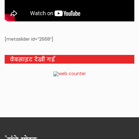
[metaslider id=”2668″]
वेबसाइट देखी गई