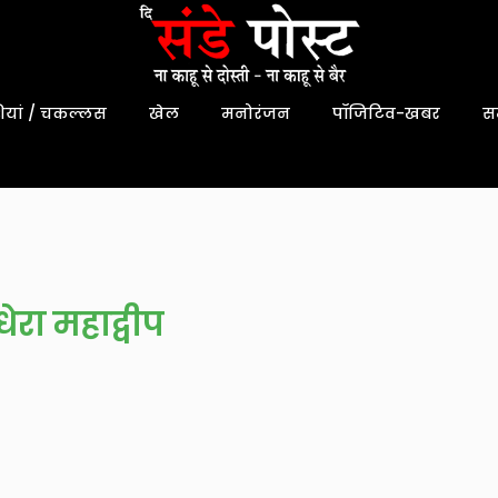
यां / चकल्लस
खेल
मनोरंजन
पॉजिटिव-खबर
स
धेरा महाद्वीप