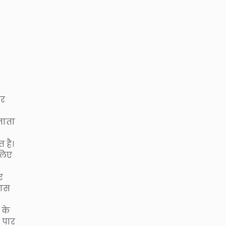
कर
 जाता
 है।
 लिए
र
वास
 के
 पार