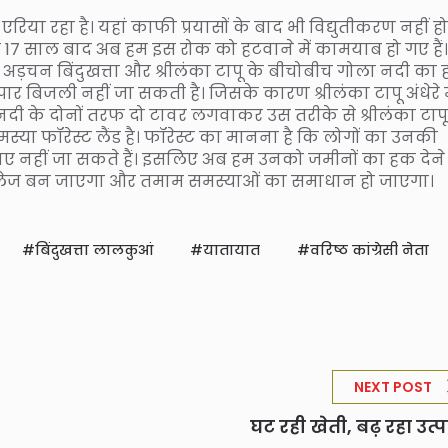
एरिया रहा है। यहां काफी प्रयासों के बाद भी विद्युतीकरण नहीं हो
 17 साल बाद अब हम इस रोक को हटवाने में कामयाब हो गए हैं।
ड़चन बिंदुखत्ता और श्रीलंका टापू के बीचोबीच गोला नदी का 
ापार बिजली नहीं जा सकती है। जिसके कारण श्रीलंका टापू अंधेरे म
नदी के दोनों तरफ दो टावर लगवाकर उस तरीके से श्रीलंका टापू 
्या फॉरेस्ट लैंड है। फॉरेस्ट का मानना है कि लोगों का उनकी
 हटाए नहीं जा सकते हैं। इसलिए अब हम उनको जमीनों का हक देने
न्यू विलेज बन जाएगा और तमाम समस्याओं का समाधान हो जाएगा।
बिंदुखत्ता लालकुआं
यातायात
वरिष्ठ कांग्रेसी नेता
NEXT POST
घट रही खेती, बढ़ रहा उत्