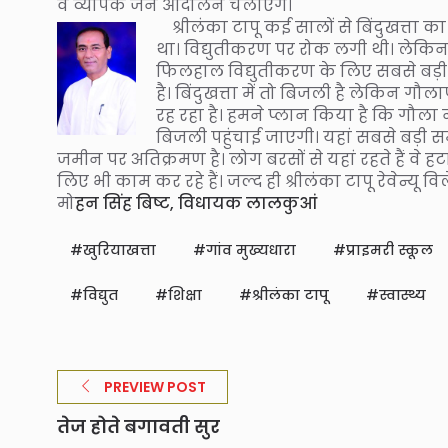
वे व्यापक जन आंदोलन चलाएंगे।
श्रीलंका टापू कई सालों से बिंदुखत्ता का 
था। विद्युतीकरण पर रोक लगी थी। लेकिन
फिलहाल विद्युतीकरण के लिए सबसे बड़ी अ
है। बिंदुखत्ता में तो बिजली है लेकिन गौल
रह रहा है। हमने प्लान किया है कि गौला 
बिजली पहुंचाई जाएगी। यहां सबसे बड़ी समस
जमीन पर अतिक्रमण है। लोग बरसों से यहां रहते हैं वे
लिए भी काम कर रहे हैं। जल्द ही श्रीलंका टापू रेवे
मो
हन सिंह बिष्ट, विधायक लालकुआं
खुरियाखत्ता
गांव मुख्यधारा
प्राइमरी स्कूल
विद्युत
शिक्षा
श्रीलंका टापू
स्वास्थ्य
PREVIEW POST
तेज होते बगावती सुर