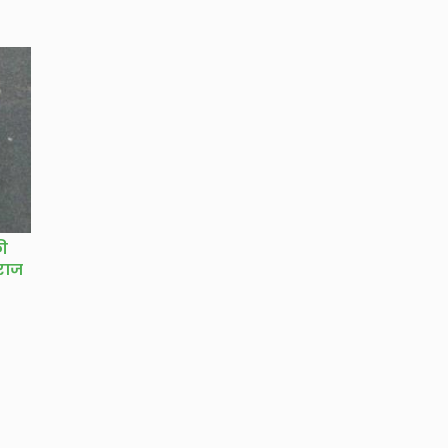
की
राज