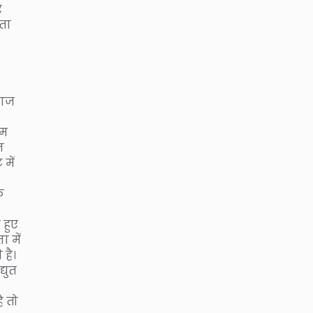
र
ाता
वाज
ाम
न
में
े
 हुए
ा में
है।
्युत
ै तो