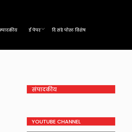
म्पादकीय
ई पेपर
दि संडे पोस्ट विशेष
संपादकीय
YOUTUBE CHANNEL