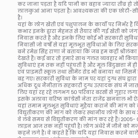
कर जाना पड़ता है यदि पानी का बहाव ज्यादा तीव्र हो त
लालकुआं आना पड़ता है। आवश्यकता की एक छोटी-सी सामग
है।
यहां के लोग खेती एवं पशुपालन के कार्यों पर निर्भर ह
कभार इनके द्वारा मेहनत से तैयार की गई खेती को जं
निवास करते हैं और इनके लिए कोई भी सरकारी सुविधा ज
निवासी जो वर्षों से यहां मूलभूत सुविधाओं के लिए सरकार
बने रमेश सिंह राणा ने बताया कि जब हम कहीं श्रीलंका 
देखते हैं। कई बार तो हमारे साथ गलत व्यवहार भी किया 
सुविधाएं हम तक नहीं पहुंचती हैं और मूल बिंदुखत्ता में
एवं प्राइमरी स्कूल तथा सीमेंट रोड भी बनाया था जिसमे
बह गए। सरकारी सुविधा के नाम पर यहां दुग्ध संघ द्वारा
अधिक दूध नैनीताल सहकारी दुग्ध उत्पादक संघ में जात
लिए यहां रह रहे लगभग 50 परिवार बरसों से गुहार लगा 
इसके अलावा वरिष्ठ कांग्रेसी नेता राजेंद्र खनवाल भी ऐसे
यहां तमाम मूलभूत सुविधाएं मुहैया कराने की मांग को ले
विद्युतीकरण की मांग को लेकर स्थानीय लोगों के साथ अ
वे लंबे समय से विद्युतीकरण की मांग कर रहे हैं। 2005- 
लाइन आज तक नहीं पहुंची है। लोग अंधेरे में जीने को मज
कहने लगे हैं। वे कहते हैं कि यदि यहां निवास करने वा