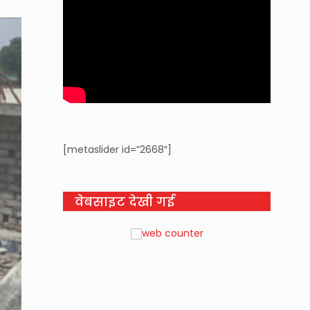
[metaslider id=”2668″]
वेबसाइट देखी गई