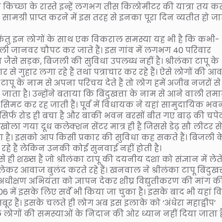
ो किच्छा के रास्ते इन्हें लगभग तीस किलोमीटर की यात्रा तय क
्री प्राप्त करने में इस तरह से इनका पूरा दिन व्यतीत हो ज
ैं किंतु इन लोगों के साथ एक विकराल समस्या यह भी है कि कभी-
गली जानवर चौपट कर जाते हैं। इस गांव में लगभग 40 परिवार
ैसे सड़क, बिजली की सुविधा उपलब्ध नहीं है। श्रीलंका टापू के
 से गुहार लगा रहे हैं तथा पत्राचार कर रहे हैं। ऐसे लोगों की आ
टापू के नाम से अपना परिचय देते हैं तो लोग हमें अजीब नजरों से
जाता है। उन्होंने बताया कि बिंदुखत्ता के नाम से आने वाली तम
 ही सिमट कर रह जाती हैं। पूर्व में विधायक ने यहां सामुदायिक भव
ं सिर्फ रोड ही बचा है और बाकी भवन बरसों बीत गए बाढ़ की चपेट 
 खोला गया दूध कलेक्शन सेंटर मात्र ही है जिससे डेढ़ सौ लीटर से
ा है। इसको आप किसी प्रकार की सुविधा कह सकते हैं। बिजली क
रहे हैं लेकिन उनकी कोई सुनवाई नहीं होती है।
 ही शख्स हैं जो श्रीलंका टापू की दयनीय दशा को संज्ञान में लेते
कर आवाज बुलंद करते रहे हैं। खनवाल ने श्रीलंका टापू बिंदुखत्त
धीक्षण अभियंता को ज्ञापन देकर शीघ्र विद्युतीकरण की मांग की 
06 में इसके लिए सर्वे भी किया जा चुका है। इसके बाद भी यहां विद
बूर हैं। इसके चलते ही लोग अब इस इलाके को ‘अंधेरा महाद्वीप’
ले लोगों की समस्याओं के निदान की ओर ध्यान नहीं दिया जाता ह