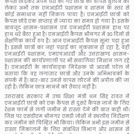
कैंपस छोड़कर अपने घरों को गए छात्रों को वापस बुलाने को
लेकर अभी तक एनआईटी प्रशासन व शासन के स्तर से
कोई समाधान नहीं निकल पाया है। एनआईटी छात्रों को
कैंपस छोड़े एक सप्ताह से ज्यादा का समय हो गया है। इसके
बावजूद शासन-प्रशासन एवं एनआईटी प्रशासन हाथ पर
हाथ धरे बैठा हुआ है। एनआईटी कैंपस श्रीनगर में 30 दिनों से
शैक्षणिक कार्य ठप है। आज एनआईटी कैंपस सूना पड़ा हुआ
है। इससे छात्रों का जहां पढ़ाई का नुकसान हो रहा है, वहीं
एनआईटी प्रशासन, एमएचआरडी और उत्तराखण्ड शासन-
प्रशासन की कार्यप्रणाली पर भी सवालिया निशान लग रहे
हैं। एनआईटी के कार्यवाहक निदेशक प्रो आरबी पटेल ने
बताया कि वह लगातार छात्रों और उनके अभिभावकों के
संपर्क में हैं। बार-बार उनसे वापस लौटने की अपील की जा
रही है। लेकिन छात्र मानने को तैयार नहीं हैं।
उत्तराखंड सरकार में उच्च शिक्षा मंत्री धन सिंह रावत ने
एनआईटी छात्रों को एक कैंपस से दूसरे कैंपस जाने के लिए
रेशम फार्म से लगी जमीन से रास्ता देने की बात कही थी।
जिस पर एसडीएम श्रीनगर एमडी जोशी ने स्थलीय निरीक्षण
कर जमीन को चिन्हित भी किया। लेकिन अभी इस जमीन से
रास्ता निकालने के लिए संबंधित विभाग और शासन से