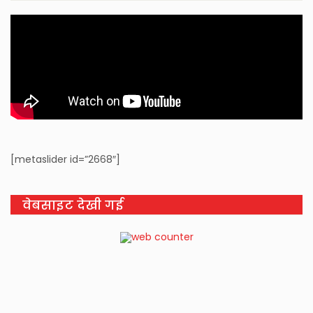
[metaslider id=”2668″]
वेबसाइट देखी गई