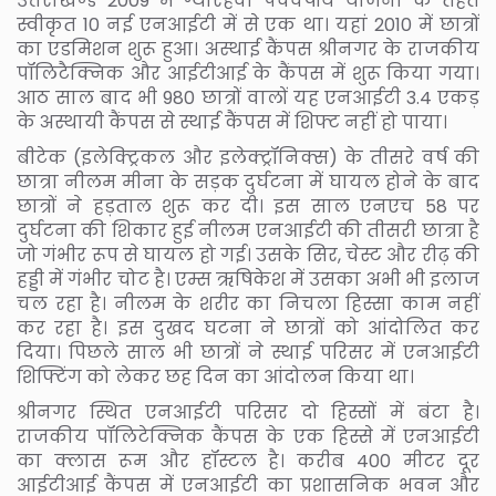
उत्तराखण्ड 2009 में ग्यारहवीं पंचवर्षीय योजना के तहत
स्वीकृत 10 नई एनआईटी में से एक था। यहां 2010 में छात्रों
का एडमिशन शुरू हुआ। अस्थाई कैंपस श्रीनगर के राजकीय
पॉलिटैक्निक और आईटीआई के कैंपस में शुरू किया गया।
आठ साल बाद भी 980 छात्रों वालों यह एनआईटी 3.4 एकड़
के अस्थायी कैंपस से स्थाई कैंपस में शिफ्ट नहीं हो पाया।
बीटेक (इलेक्ट्रिकल और इलेक्ट्रॉनिक्स) के तीसरे वर्ष की
छात्रा नीलम मीना के सड़क दुर्घटना में घायल होने के बाद
छात्रों ने हड़ताल शुरू कर दी। इस साल एनएच 58 पर
दुर्घटना की शिकार हुई नीलम एनआईटी की तीसरी छात्रा है
जो गंभीर रूप से घायल हो गई। उसके सिर, चेस्ट और रीढ़ की
हड्डी में गंभीर चोट है। एम्स ऋषिकेश में उसका अभी भी इलाज
चल रहा है। नीलम के शरीर का निचला हिस्सा काम नहीं
कर रहा है। इस दुखद घटना ने छात्रों को आंदोलित कर
दिया। पिछले साल भी छात्रों ने स्थाई परिसर में एनआईटी
शिफ्टिंग को लेकर छह दिन का आंदोलन किया था।
श्रीनगर स्थित एनआईटी परिसर दो हिस्सों में बंटा है।
राजकीय पॉलिटेक्निक कैंपस के एक हिस्से में एनआईटी
का क्लास रूम और हॉस्टल है। करीब 400 मीटर दूर
आईटीआई कैंपस में एनआईटी का प्रशासनिक भवन और