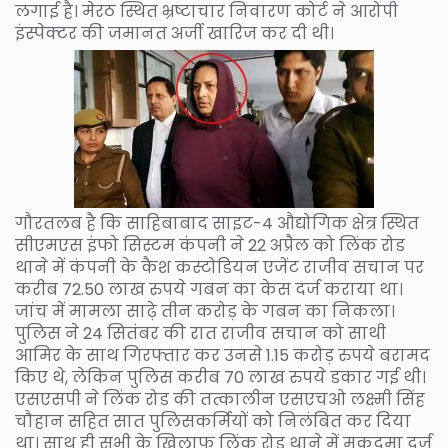
लगाई है। मेरठ स्थित भ्रष्टाचार निवारण कोर्ट ने आरोपी
इंस्पेक्टर की जमानत अर्जी खारिज कर दी थी।
गौरतलब है कि साहिबाबाद साइट-4 औद्योगिक क्षेत्र स्थित
सीएमएस इंफो सिस्टम कंपनी ने 22 अप्रैल को लिंक रोड
थाने में कंपनी के कैश कस्टोडियन एजेंट राजीव सचान पर
करीब 72.50 लाख रुपये गबन का केस दर्ज कराया था।
जांच में मामला साढ़े तीन करोड़ के गबन का निकला।
पुलिस ने 24 सितंबर की रात राजीव सचान को साथी
आमिर के साथ गिरफ्तार कर उनसे 1.15 करोड़ रुपये बरामद
किए थे, लेकिन पुलिस करीब 70 लाख रुपये डकार गई थी।
एसएसपी ने लिंक रोड की तत्कालीन एसएचओ लक्ष्मी सिंह
चौहान सहित सात पुलिसकर्मियों को निलंबित कर दिया
था। साथ ही सभी के खिलाफ लिंक रोड थाने में मुकदमा दर्ज