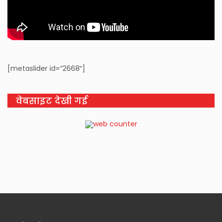
[metaslider id=”2668″]
वेबसाइट देखी गई