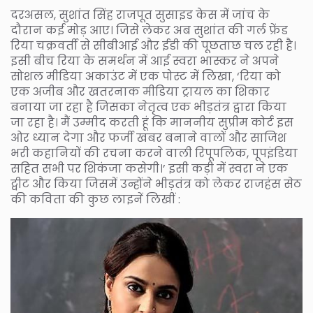
दरअसल, सुशांत सिंह राजपूत सुसाइड केस में जांच के
दौरान कई मोड़ आए। जिसे लेकर अब सुशांत की गर्ल फ्रेंड
रिया चक्रवर्ती से सीबीआई और ईडी की पूछताछ चल रही है।
इसी बीच रिया के समर्थन में आई स्वरा भास्कर ने अपने
सोशल मीडिया अकाउंट में एक पोस्ट में लिखा, ‘रिया को
एक अजीब और खतरनाक मीडिया ट्रायल का शिकार
बनाया जा रहा है जिसका नेतृत्व एक भीड़तंत्र द्वारा किया
जा रहा है। मैं उम्मीद करती हूं कि माननीय सुप्रीम कोर्ट इस
ओर ध्यान देगा और फर्जी खबर बनाने वालों और साजिश
भरी कहानियों की रचना करने वाली रिपूपलिक, पूपइंडिया
सहित सभी पर शिकंजा कसेगी।’ इसी कड़ी में स्वरा ने एक
ट्वीट और किया जिसमें उन्होंने भीड़तंत्र को लेकर राजहंस सेठ
की कविता की कुछ लाइनें लिखीं :