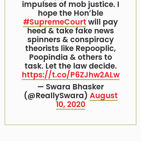
impulses of mob justice. I
hope the Hon’ble
#SupremeCourt
will pay
heed & take fake news
spinners & conspiracy
theorists like Repooplic,
Poopindia & others to
task. Let the law decide.
https://t.co/P6ZJhw2ALw
— Swara Bhasker
(@ReallySwara)
August
10, 2020