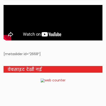
[metaslider id=”2668″]
वेबसाइट देखी गई