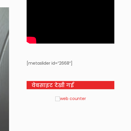
[metaslider id=”2668″]
वेबसाइट देखी गई