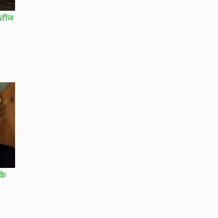
्तीन
के