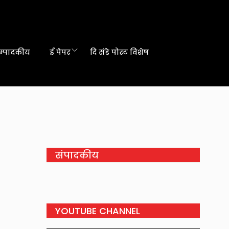
म्पादकीय
ई पेपर
दि संडे पोस्ट विशेष
संपादकीय
YOUTUBE CHANNEL