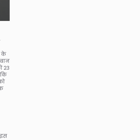
-
 के
िबान
ो 23
 कि
 को
तक
 इस