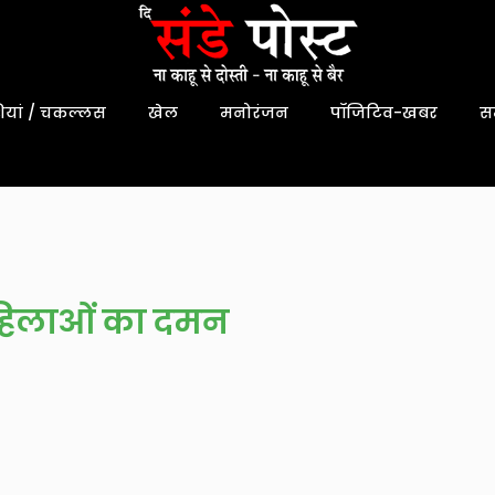
यां / चकल्लस
खेल
मनोरंजन
पॉजिटिव-खबर
स
महिलाओं का दमन