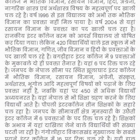
कॉलेज में भौतिक विज्ञान, रसायन विज्ञान, हिंदी, अंग्रेजी,
नागरिक शास्त्र एवं अर्थशास्त्र विषय के महत्वपूर्ण पद खाली
चल रहे हैं। वर्ष 1996 से इस विद्यालय को अभी तक भौतिक
विज्ञान का प्रवक्ता नहीं मिल पाया है। वर्ष 2004 से यहां
रसायन विज्ञान के प्रवक्ता का पद खाली चल रहा है।
राजकीय इंटर कॉलेज बरम को आदर्श विद्यालय तो घोषित
कर दिया गया। लेकिन 420 विद्यार्थियों वाले इस स्कूल में भी
भौतिक विज्ञान, गणित, जीव विज्ञान व हिंदी के प्रवक्ताओं के
पद खाली चल रहे हैं। बगड़ीहाट इंटर कॉलेज में 9 प्रवक्ताओं
के मुकाबले दो ही प्रवक्ता तैनात हैं। यहां 6 पद रिक्त चल रहे
हैं। जनपद के नेपाल सीमा पर स्थित झूलाघाट इंटर कॉलेज
में भौतिक विज्ञान, रसायन विज्ञान, अंग्रेजी, संस्कृत,
अर्थशास्त्र, भूगोल आदि महत्वपूर्ण विषयों को पढ़ाने के लिए
प्रवक्ता नहीं हैं, जबकि यहां पर 450 से अधिक विद्यार्थी
अध्ययनरत हैं। यहां नेपाल से भी शिक्षा ग्रहण करने के लिए
विद्यार्थी आते हैं। पीपली इंटरकॉलेज तीन शिक्षकों के सहारे
चल रहा है। जनपद के सीमावर्ती क्षेत्र मुनस्यारी के उछैती
इंटर कॉलेज में 6 प्रवक्ताओं के पद रिक्त चल रहे हैं। शिक्षकों
के अभाव में यहां दाखिला लेने वाले विद्यार्थियों की संख्या
घटती जा रही है। गंगोलीहाट विकासखंड मुख्यालय के सबसे
पुराने इंटर कॉलेज में 16 पद रिक्त चल रहे हैं। यही हाल