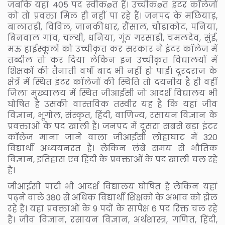
जबकि यहां 405 पद स्वीकøत हैं। उच्चीकøत इंटर कॉलेजों
को तो प्रवक्ता मिल ही नहीं पा रहे हैं। जनपद के मछियाड़,
बालातड़ी, विविल, जानकीधार, रौंसाल, चौड़ाकोट, पनिया,
बिनवाल गांव, चल्थी, धनिया, गूंठ गरसाड़ी, चमलदेव, सुंई,
मऊ हाईस्कूलों को उच्चीकृत कर सरकार ने इंटर कॉलेज में
तब्दील तो कर दिया लेकिन इन उच्चीकृत विद्यालयों में
शिक्षकों की तैनाती वर्षों बाद भी नहीं हो पाई। दूरदराज के
क्षेत्रें में स्थित इंटर कॉलेजों की स्थिति तो दयनीय है ही वहीं
जिला मुख्यालय में स्थित जीआईसी जो आदर्श विद्यालय भी
घोषित है उसकी वास्तविक तस्वीर यह है कि यहां जीव
विज्ञान, भूगोल, संस्कृत, हिंदी, वाणिज्य, रसायन विज्ञान के
प्रवक्ताओं के पद खाली हैं। जनपद में दूसरा सबसे बड़ा इंटर
कॉलेज माना जाने वाला जीआईसी लोहाघाट में 320
विद्यार्थी अध्ययनरत हैं। लेकिन लंबे समय से भौतिक
विज्ञान, इतिहास एवं हिंदी के प्रवक्ताओं के पद खाली चल रहे
हैं।
जीआईसी पाटी भी आदर्श विद्यालय घोषित है लेकिन यहां
पढ़ने वाले 380 से अधिक विद्यार्थी शिक्षकों के अभाव को झेल
रहे हैं। यहां प्रवक्ताओं के 9 पदों के सापेक्ष 6 पद रिक्त चल रहे
हैं। जीव विज्ञान, रसायन विज्ञान, अर्थशास्त्र, गणित, हिंदी,