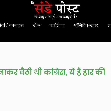
यां / चकल्लस
खेल
मनोरंजन
पॉजिटिव-खबर
स
र बैठी थी कांग्रेस, ये है हार की