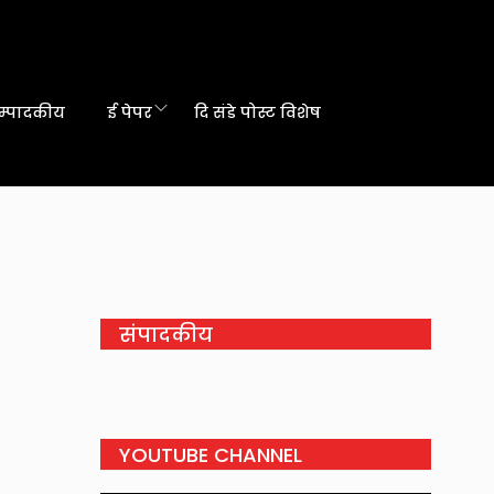
म्पादकीय
ई पेपर
दि संडे पोस्ट विशेष
संपादकीय
YOUTUBE CHANNEL