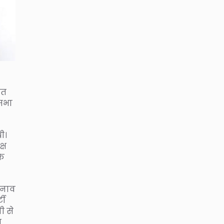
नत
नसभा
थी।
्ष
के
चुनाव
टी
ी से
ष