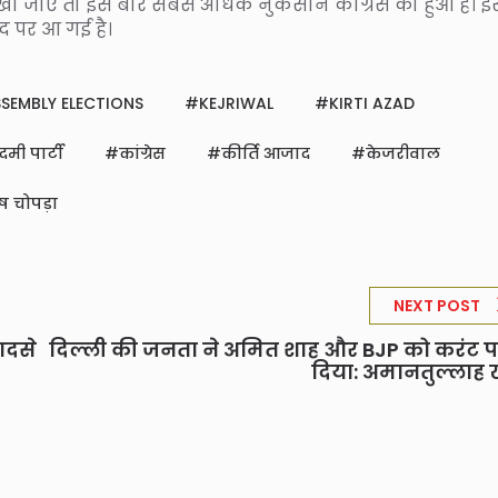
 देखा जाए तो इस बार सबसे अधिक नुकसान कांग्रस को हुआ है। इ
 पर आ गई है।
SSEMBLY ELECTIONS
KEJRIWAL
KIRTI AZAD
ी पार्टी
कांग्रेस
कीर्ति आजाद
केजरीवाल
ष चोपड़ा
NEXT POST
हादसे
दिल्ली की जनता ने अमित शाह और BJP को करंट पह
दिया: अमानतुल्लाह