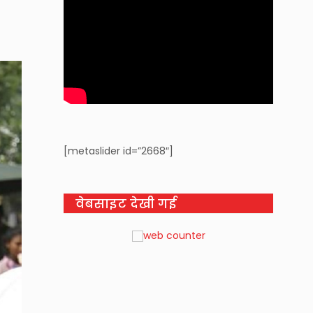
[metaslider id=”2668″]
वेबसाइट देखी गई