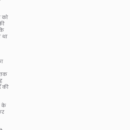
द को
 की
के
ा था
।
का
ा तक
यह
ई की
 के
कर