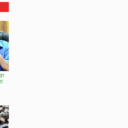
हा
ढ़ा