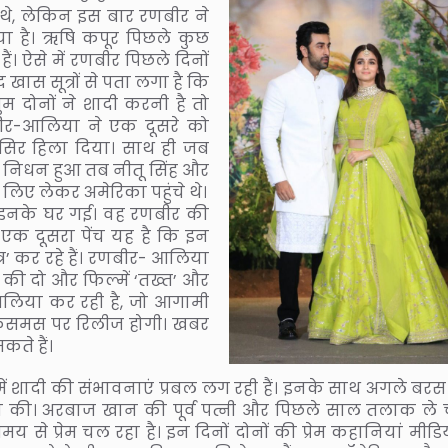
े थे, लेकिन इस बार रणबीर ने
ा है। ऋषि कपूर पिछले कुछ
। ऐसे में रणबीर पिछले दिनों
ास सूत्रों से पता लगा है कि
म दोनों ने शादी करनी है तो
ीर-आलिया ने एक दूसरे को
ना सिर हिला दिया। साथ ही जब
 निधन हुआ तब नीतू सिंह और
िए लेकर अमेरिका पहुंचे थे।
ं इनके घर गई। वह रणबीर की
 एक दूसरा पेंच यह है कि इन
्र’ कर रहे हैं। रणबीर- आलिया
की दो और फिल्में ‘तख्त’ और
आलिया कर रही है, जो आगामी
ं क्रिसमस पर रिलीज होगी। खबर
कते हैं।
ें शादी की संभावनाएं प्रबल लग रही हैं। इनके साथ अगले बर
ड़ा की। अरबाज खान की पूर्व पत्नी और पिछले साल तलाक ले 
े प्रेम चल रहा है। इन दिनों दोनों की प्रेम कहानियां मीडिया