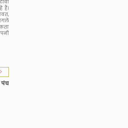
टीवी
हैं।
ावत,
अगले
सकता
अपनी
।
 पंच