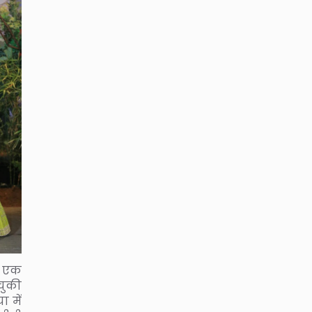
स एक
चुकी
 में