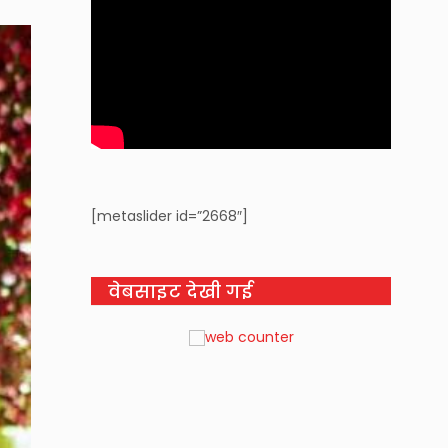
[metaslider id=”2668″]
वेबसाइट देखी गई