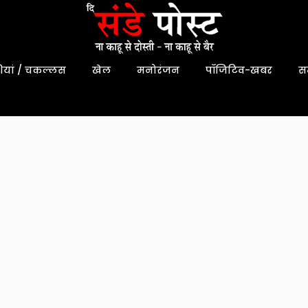
यां / चकल्लस
खेल
मनोरंजन
पॉजिटिव-खबर
स