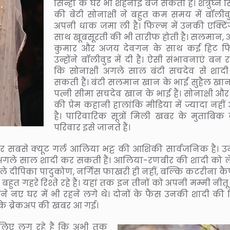
सिन्हा के घर भी शहनाई बज सकती है। शत्रुघ्न स
की बेटी सोनाक्षी ने बहुत कम समय में बॉलीवुड
अपनी धाक जमा ली है। फिल्म में उनकी एक्टिं
साथ खूबसूरती की भी तारीफ होती है। सलमान, अ
कुमार और अजय देवगन के साथ कई हिट फिल
उन्होंने बॉलीवुड में दी हैं। ऐसी संभावनाएं बन रह
कि सोनाक्षी अगले साल बंटी सचदेव से शाद
सकती हैं। बंटी सलमान खान के भाई सुहैल खा
पत्नी सीमा सचदेव खान के भाई हैं। सोनाक्षी और
की प्रेम कहानी हालांकि मीडिया में ज्यादा नही
है। पारिवारिक सूत्रों मिली खबर के मुताबिक द
परिवार इसे जानते हैं।
ने मगर सबसे क्यूट गर्ल आलिया भट्ट की आशिकी सार्वजनिक है। 
 अगले साल शादी कर सकती हैं। आलिया-रणबीर की शादी को 
पहले दीपिका पादुकोण, नर्गिस फाखरी ही नहीं, बल्कि कटरीना कै
हुत गहरे रिश्ते रहे हैं। यहां तक इन तीनों को अपनी मम्मी नीतू
े नए घर में भी रहने लगे थे। दोनों के फैंस उनकी शादी की स
 के ब्रेकअप की खबर आ गई।
िए लग रहे हैं कि अभी तक