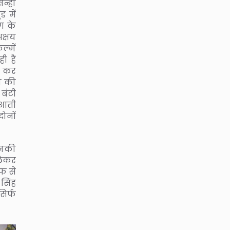
िन्हा
 में
ग के
क्षय
्में
ी हैं
ी कर
न की
 बंटी
ं आती
ोनों
उनकी
लेकर
फ से
 सिंह
िर्फ