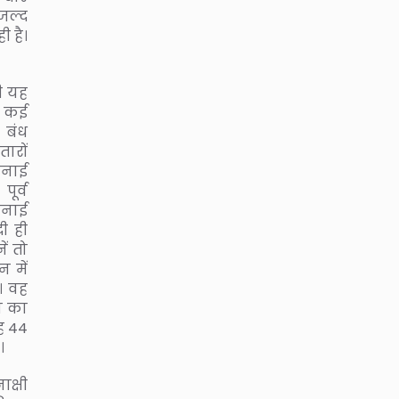
जल्द
ी है।
भी यह
 कई
 बंध
तारों
हनाई
पूर्व
हनाई
ी ही
ं तो
 में
। वह
ता का
ह 44
।
ाक्षी