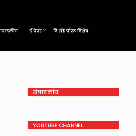
म्पादकीय
ई पेपर
दि संडे पोस्ट विशेष
संपादकीय
YOUTUBE CHANNEL