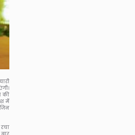
यारी
एंगी।
ीख की
 में
 जिन
 रचा
 बार