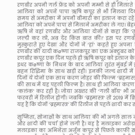
रणबीर अपनी गर्ल फ्रेंड को अपनी मम्मी से ही मिलात
आलिया को अपने पापा ऋषि कपूर से भी मिलवा दिय
समय से अमरीका में अपनी बीमारी का इलाज करा रहे हैं
आलिया को अपने पापा से मिलाने अमरीका ले गए। बेहद ख
ऋषि ने वहां रणबीर और आलिया दोनों से कहा कि ‘तु
जल्दी कर लो, अब देर किस बात की।’ इस पर रणब
मुस्कुराते हुए देखा और दोनों ने ‘हां’ कहते हुए अप
रणबीर की दादी कøष्णा राजकपूर का एक अक्टूबर को
रणबीर कपूर एक दिन पहले ही ऋषि कपूर को इलाज के ल
इधर कøष्णा के निधन के बाद आलिया तुरंत मुंबई मे
बहन रिद्धिमा के साथ खड़ी रही। इनकी जल्द शादी में
दिनों ये दोनों एक साथ करण जोहर की फिल्म ‘ब्रहमास्त
की साथ में यह पहली फिल्म है। साथ ही आलिया करण 
‘कलंक’ कर रही है। जोया अख्तर की ‘गली बॉय’ भी 
फरवरी में रिलीज होगी। जबकि ‘ब्रह्मास्त्र’ तो 2019 मे
यह है कि दोनों ‘ब्रह्मास्त्र’ की रिलीज से पहले शादी कर स
सुष्मिता, सोनाक्षी के साथ आलिया की भी अगले साल म
और शादी की चर्चा होने लगी है। वह है मलाइका अरो
मलाइका का अभिनेता अर्जुन कपूर से पिछले काफी समय स