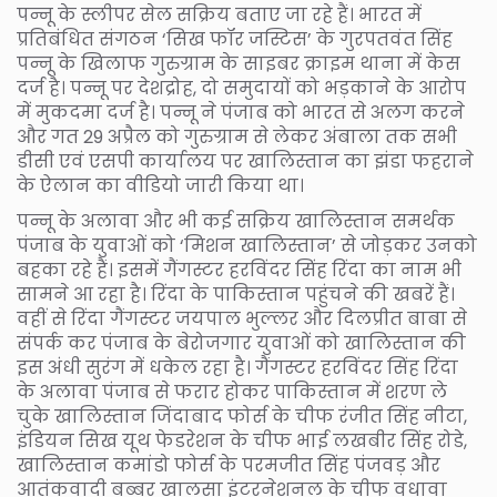
पन्नू के स्लीपर सेल सक्रिय बताए जा रहे हैं। भारत में
प्रतिबंधित संगठन ‘सिख फॉर जस्टिस’ के गुरपतवंत सिंह
पन्नू के खिलाफ गुरुग्राम के साइबर क्राइम थाना में केस
दर्ज है। पन्नू पर देशद्रोह, दो समुदायों को भड़काने के आरोप
में मुकदमा दर्ज है। पन्नू ने पंजाब को भारत से अलग करने
और गत 29 अप्रैल को गुरुग्राम से लेकर अंबाला तक सभी
डीसी एवं एसपी कार्यालय पर खालिस्तान का झंडा फहराने
के ऐलान का वीडियो जारी किया था।
पन्नू के अलावा और भी कई सक्रिय खालिस्तान समर्थक
पंजाब के युवाओं को ‘मिशन खालिस्तान’ से जोड़कर उनको
बहका रहे हैं। इसमें गैंगस्टर हरविंदर सिंह रिंदा का नाम भी
सामने आ रहा है। रिंदा के पाकिस्तान पहुंचने की खबरें हैं।
वहीं से रिंदा गैंगस्टर जयपाल भुल्लर और दिलप्रीत बाबा से
संपर्क कर पंजाब के बेरोजगार युवाओं को खालिस्तान की
इस अंधी सुरंग में धकेल रहा है। गैंगस्टर हरविंदर सिंह रिंदा
के अलावा पंजाब से फरार होकर पाकिस्तान में शरण ले
चुके खालिस्तान जिंदाबाद फोर्स के चीफ रंजीत सिंह नीटा,
इंडियन सिख यूथ फेडरेशन के चीफ भाई लखबीर सिंह रोडे,
खालिस्तान कमांडो फोर्स के परमजीत सिंह पंजवड़ और
आतंकवादी बब्बर खालसा इंटरनेशनल के चीफ वधावा