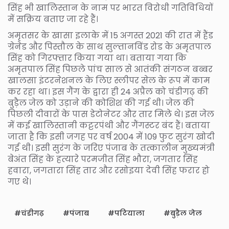
सिंह भी खालिस्तान के नाम पर भारत विरोधी गतिविधियों
में सक्रिय बताए जा रहे हैं।
अमृतसर के खासा इलाके में 15 अगस्त 2021 की रात में हैंड
ग्रेनेड और पिस्तौल के साथ सुल्तानविंड रोड के अमृतपाल
सिंह को गिरफ्तार किया गया था। बताया गया कि
अमृतपाल सिंह पिछले पांच साल से आतंकी संगठन बब्बर
खालसा इंटरनेशनल के लिए स्लीपर सेल के रूप में काम
कर रहा था। इस गैंग के द्वारा ही 24 अप्रैल को चंडीगढ़ की
बुड़ैल जेल को उड़ाने की कोशिश की गई थी। जेल की
पिछली दीवारों के पास डेटोनेटर और तार मिले थे। इस जेल
में कई खालिस्तानी कट्टरपंथी और गैंगस्टर बंद हैं। बताया
जाता है कि इसी जगह पर वर्ष 2004 में 109 फुट सुरंग खोदी
गई थी। इसी सुरंग के जरिए पंजाब के तत्कालीन मुख्यमंत्री
बेअंत सिंह के हत्यारे परमजीत सिंह भौरा, जगतार सिंह
हवारा, जगतारा सिंह तार और रसोइया देवी सिंह फरार हो
गए थे।
चंडीगढ़
पंजाब
पटियाला
बुड़ैल जेल