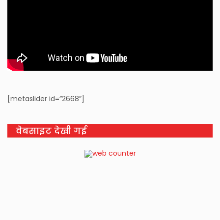
[metaslider id=”2668″]
वेबसाइट देखी गई