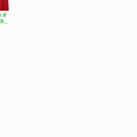
 में
मिल,