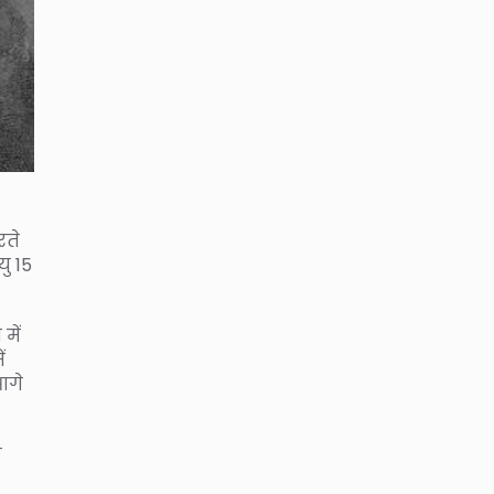
रते
ु 15
में
ं
आगे
े