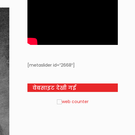
[metaslider id=”2668″]
वेबसाइट देखी गई