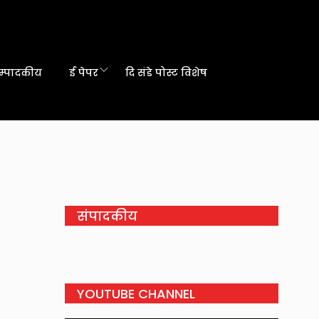
म्पादकीय
ई पेपर
दि संडे पोस्ट विशेष
संपादकीय
YOUTUBE CHANNEL