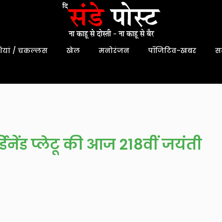
यां / चकल्लस
खेल
मनोरंजन
पॉजिटिव-खबर
स
डिनेंड प्लेटू की आज 218वीं जयंती