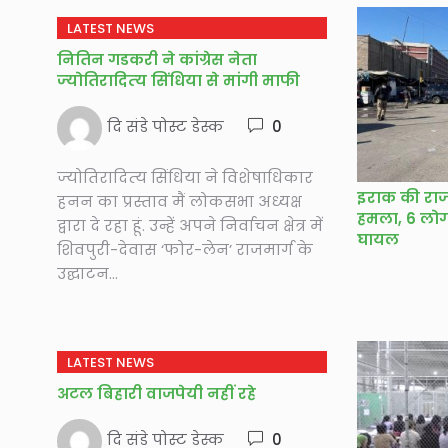
LATEST NEWS
नितिन गडकरी ने कांग्रेस नेता
ज्‍योतिरादित्‍य सिंधिया से मांगी माफी
दि संडे पोस्ट डेस्क
0
ज्‍योतिरादित्‍य सिंधिया ने विशेषाधिकार
इराक की राज
हनन का प्रस्ताव मैं लोकसभा अध्यक्ष
हमला, 6 लोगो
द्वारा दे रहा हूं. उन्हें अपने निर्वाचन क्षेत्र में
घायल
शिवपुरी-देवास ‘फोर-लेन’ राजमार्ग के
उद्घाटन...
LATEST NEWS
अटल बिहारी वाजपेयी नहीं रहे
दि संडे पोस्ट डेस्क
0