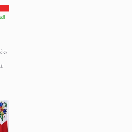
्ची
रवेल
के