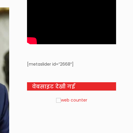
[metaslider id=”2668″]
वेबसाइट देखी गई