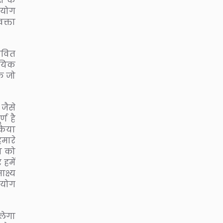
श के
भियोग
वक्ता
भावित
ायिक
े जो
जैसे
ण है
 किया
हमारे
न को
 हमें
्ष्य
भियोग
 लेगा