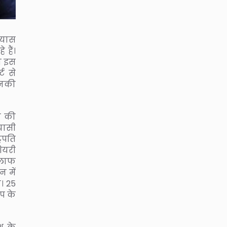
्रयास
 हैं।
न इस
ट से
 उनकी
च की
ियासी
रपति
ियरी
खिलाफ
न में
। 25
ंप के