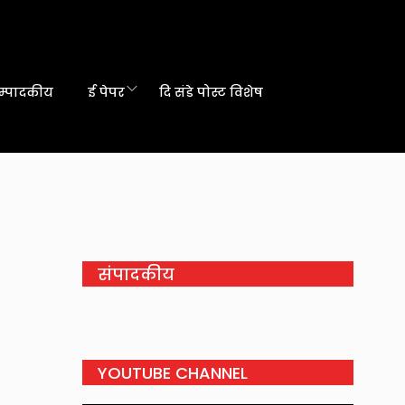
म्पादकीय
ई पेपर
दि संडे पोस्ट विशेष
संपादकीय
YOUTUBE CHANNEL