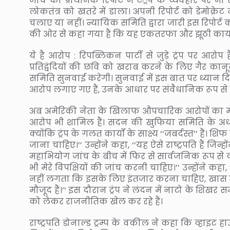
जांच की प्राथमिक रिपोर्ट में टं्रप के व्यवहार पर भ
लोकतंत्र को खतरे में डाला। अपनी रिपोर्ट को डेमोक्रे
चलाए या नहीं। न्यायिक समिति द्वारा जारी इस रिपोर्ट को
की ओर से कहा गया है कि यह एकतरफा और झूठी कार्यव
ये है आरोप : रिपब्लिकन पार्टी से जुड़े ट्रंप पर आरोप ह
प्रतिद्वंदियों की छवि को खराब करने के लिए गैर कान
समिति सुनवाई करेगी। सुनवाई में इस बात पर ध्यान दिय
आरोप लगाए गए हैं, उनके आधार पर संवैधानिक रूप स
अब अमेरिकी नेता के खिलाफ औपचारिक आरोपों का मार्ग प
आरोप भी शामिल हैं। सदन की खुफिया समिति के अध्य
क्योंकि ट्रंप के गलत कार्यों के साक्ष्य ‘‘जबर्दस्त’’ ह
जाना चाहिए।’’ उन्होंने कहा, ‘‘यह ऐसे राष्ट्रपति हैं ज
महाभियोग जांच के बीच में फिर से सार्वजनिक रूप से
भी मेरे विपक्षियों की जांच करनी चाहिए।’’ उन्होंने 
नहीं लगता कि इसके लिए इंतजार करना चाहिए, खास तौर 
मौजूद हैं।’’ इस दौरान ट्रंप ने लंदन में नाटो के शिख
को लेकर राजनीतिक खेल कर रहे हैं।
राष्ट्रपति डोनाल्ड ट्रम्प के वकील ने कहा कि व्हाइट 