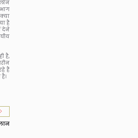
ोलोन
 भाग
क्या
या है
 देने
संघीय
 है,
तरीन
े हैं
है।
ऐलान