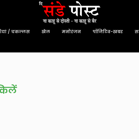
यां / चकल्लस
खेल
मनोरंजन
पॉजिटिव-खबर
स
किलें