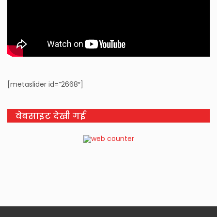
[metaslider id=”2668″]
वेबसाइट देखी गई