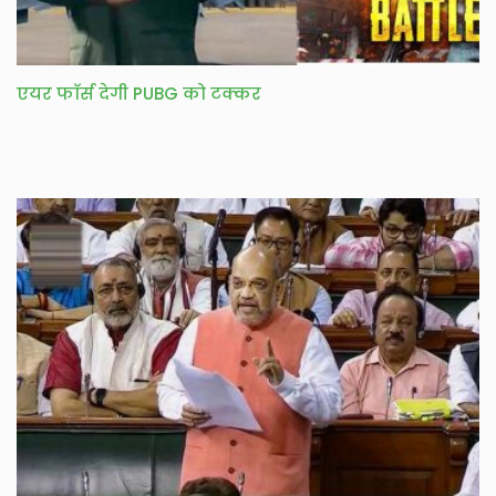
एयर फाॅर्स देगी PUBG को टक्कर