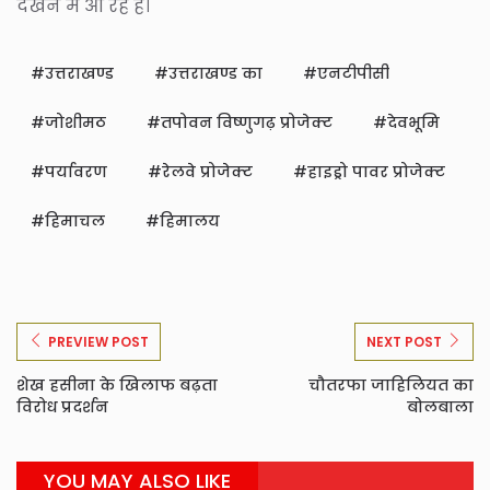
देखने में आ रहे हैं।
उत्तराखण्ड
उत्तराखण्ड का
एनटीपीसी
जोशीमठ
तपोवन विष्णुगढ़ प्रोजेक्ट
देवभूमि
पर्यावरण
रेलवे प्रोजेक्ट
हाइड्रो पावर प्रोजेक्ट
हिमाचल
हिमालय
PREVIEW POST
NEXT POST
शेख हसीना के खिलाफ बढ़ता
चौतरफा जाहिलियत का
विरोध प्रदर्शन
बोलबाला
YOU MAY ALSO LIKE