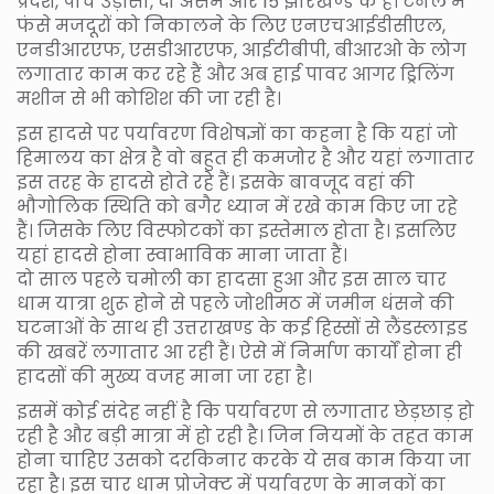
प्रदेश, पांच उड़ीसा, दो असम और 15 झारखण्ड के हैं। टनल में
फंसे मजदूरों को निकालने के लिए एनएचआईडीसीएल,
एनडीआरएफ, एसडीआरएफ, आईटीबीपी, बीआरओ के लोग
लगातार काम कर रहे हैं और अब हाई पावर आगर ड्रिलिंग
मशीन से भी कोशिश की जा रही है।
इस हादसे पर पर्यावरण विशेषज्ञों का कहना है कि यहां जो
हिमालय का क्षेत्र है वो बहुत ही कमजोर है और यहां लगातार
इस तरह के हादसे होते रहे हैं। इसके बावजूद वहां की
भौगोलिक स्थिति को बगैर ध्यान में रखे काम किए जा रहे
हैं। जिसके लिए विस्फोटकों का इस्तेमाल होता है। इसलिए
यहां हादसे होना स्वाभाविक माना जाता हैं।
दो साल पहले चमोली का हादसा हुआ और इस साल चार
धाम यात्रा शुरू होने से पहले जोशीमठ में जमीन धंसने की
घटनाओं के साथ ही उत्तराखण्ड के कई हिस्सों से लैंडस्लाइड
की खबरें लगातार आ रही हैं। ऐसे में निर्माण कार्यों होना ही
हादसों की मुख्य वजह माना जा रहा है।
इसमें कोई संदेह नहीं है कि पर्यावरण से लगातार छेड़छाड़ हो
रही है और बड़ी मात्रा में हो रही है। जिन नियमों के तहत काम
होना चाहिए उसको दरकिनार करके ये सब काम किया जा
रहा है। इस चार धाम प्रोजेक्ट में पर्यावरण के मानकों का