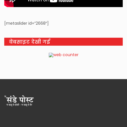
[metaslider id=”2668″]
वेबसाइट देखी गई