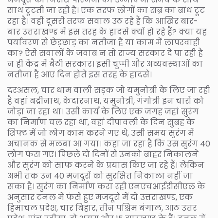
साथ टूटती जा रही है। एक तरफ लोगों का सब्र का बांध टूट
रहा है। वहीं दूसरी तरफ सवाल उठ रहे हैं कि आखिर बार-
बार उत्तराखण्ड में इस तरह के हादसे क्यों हो रहे हैं? क्या यह
पर्यावरण से छेड़छाड़ का नतीजा है या काम में लापरवाही
का? ऐसे सवालों के जवाब न तो राज्य सरकार दे पा रही है
न ही केंद्र में बैठी सरकार। इसी चुप्पी और अव्यवस्थाओं का
नतीजा है आए दिन होते इस तरह के हादसे।
दरअसल, चार धाम वाली सड़क जो यमुनोत्री के लिए जा रही
है वहां बद्रीनाथ, केदारनाथ, यमुनोत्री, गंगोत्री इन चारों को
जोड़ा जा रहा था। उसी कार्य के लिए एक जगह जहां सुरंग
का निर्माण चल रहा था, वहां दीपावली के दिन सुबह के
शिफ्ट में जो लोग काम करने गए थे, उसी समय सुरंग में
अचानक से मलबा आ गया। कहा जा रहा है कि उस सुरंग 40
लोग फंस गए। पिछले दो दिनों से उनको बाहर निकालने
और सुरंग को साफ करने के प्रयास किए जा रहे हैं। लेकिन
अभी तक उन 40 मजदूरों को सुरक्षित निकाला नहीं जा
सका है। सुरंग का निर्माण करा रही एनएचआईडीसीएल के
अनुसार टनल में फंसे हुए मजदूरों में दो उत्तराखण्ड, एक
हिमाचल प्रदेश, चार बिहार, तीन पश्चिम बंगाल, आठ उत्तर