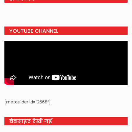
YOUTUBE CHANNEL
[metaslider id=”2668″]
वेबसाइट देखी गई