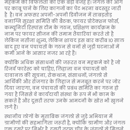
महकमे की विफलता की एक बड़ी वजह है। जंगल की आग
पर काबू पाने के लिए कागजों का पेट भरना बदस्तूर जारी
है है। वन अफसर अपनी-अपनी डिवीजन में ताबड़तोड़
वनाग्नि सुरक्षा समिति की बैठक, फायर प्रोटेक्शन फोर्स,
कम्यूनिटी रिस्पांस टीम के गठन, प्रशिक्षण कार्यक्रम के
नाम पर फायर सीजन की तमाम तैयारियां करते तो है
लेकिन नतीजा शून्य, लेकिन शायद इस बार करीब 10 साल
बाद हुए वन पंचायतों के गठन से वनों से जुड़ी घटनाओं में
कमी आने के आसार नजर आ रहे हैं।
क्योंकि अधिक संसाधनों की जरूरत वन महकमे को है जो
रिजर्व फारेस्ट को चाहिए, लिहाज़ा वन पंचायतों को
दावानल की सूचना, रोकथाम, संसाधनों, जंगलो से
आर्थिकी और रोजगार के लिहाज से मजबूत करने पर जोर
दिया जाएगा, वन पंचायतों की प्रबंध समिति का गठन हो
गया है जिससे वे कार्यदायी संस्था के रूप में भी काम के
सकते हैं और दूसरी तरफ उनके आमदनी के स्रोत भी खुलने
लगे हैं।
स्थानीय लोगों के मुताबिक जंगलो से जुड़े अभियान में
ग्रामीणों की सहभागिता जरूरी है, क्योंकि ग्रामीण औऱ जंगल
एक दूसरे पर निर्भर है, दूसरी तरफ चीड़ के जंगलों से मिलने