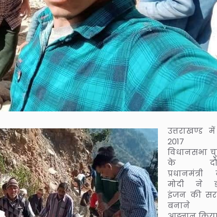
उत्तराखण्ड में
2017 
विधानसभा च
के दौर
प्रधानमंत्री नर
मोदी ने 
इंजन की स
बनाने 
आह्नान किया