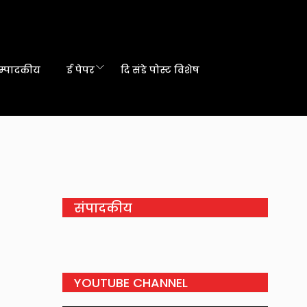
म्पादकीय
ई पेपर
दि संडे पोस्ट विशेष
संपादकीय
YOUTUBE CHANNEL