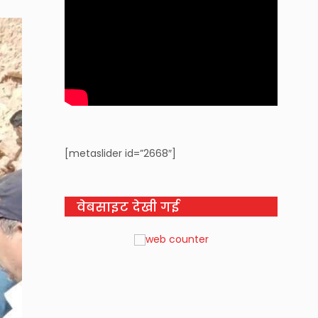
[metaslider id=”2668″]
वेबसाइट देखी गई