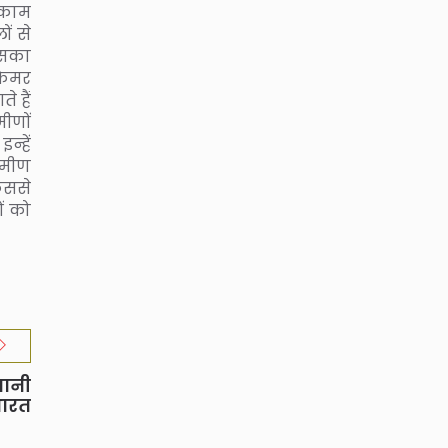
काम
ं से
 सका
 केमर
 हैं
मीणों
न्हें
रामीण
किससे
ं को
बानी
भारत