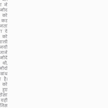
ा ने
्मीद
स को
कर
नता
ता दे
 को
 वाली
नयी
जाने
ीदें
 थी,
ीदों
बांध
 है।
 को
 हुए
रोसा
 यही
 जिस