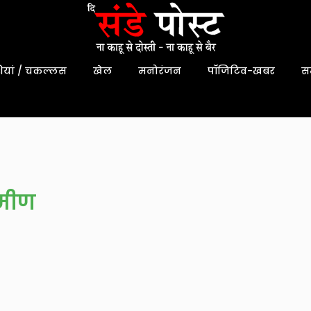
यां / चकल्लस
खेल
मनोरंजन
पॉजिटिव-खबर
स
ामीण