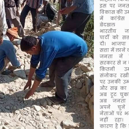
इस पर जनत
विकास की उम
में कांग्रे
बेदखल 
भारतीय ज
पार्टी को सत्
दी। भाजपा
सत्ता में लाने
जनता ने 
सरकार से न 
कितनी उम्म
संजोकर रखी
पर उनकी उम्म
और सब्र का 
अब टूट चुका
अब जनता
अपने चुने
नेताओं पर भ
नहीं रहा।
कारण है कि