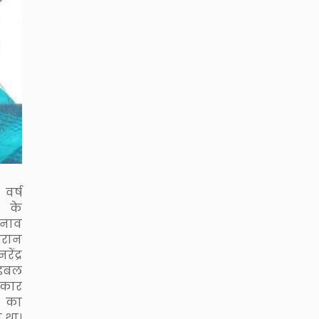
 वर्ष
के
ुनाव
ान
ेंद्र
डबल
रकार
का
 था।