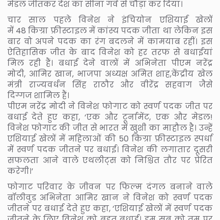
मेडल जीतकर देश का सीना गर्व से चौड़ा कर दिया।
चार साल पहले विनेश ने इंचियोन एशियाई खेलों
में 48 किग्रा फ्रीस्टाइल में कांस्य पदक जीता था लेकिन इस
बार वो अपने पदक का रंग बदलने में कामयाब रहीं। इस
ऐतिहासिक जीत के बाद विनेश को हर तरफ से बधाईयां
मिल रही हैं। बधाई देने वालों में अभिनेता पीएम नरेंद्र
मोदी, आमिर खान, भाजपा अध्यक्ष अमित शाह,केंद्रीय खेल
मंत्री राज्यवर्धन सिंह राठौर और वीरेंद्र सहवाग जैसे
दिग्गज शामिल हैं।
पीएम नरेंद्र मोदी ने विनेश फोगाट को स्वर्ण पदक जीत पर
बधाई देते हुए कहा, ‘एक और टूर्नामेंट, एक और मेडल!
विनेश फोगाट की जीत से भारत में खुशी का माहौल है। उन्हें
एशियाई खेलों में महिलाओं की 50 किग्रा फ्रीस्टाइल स्पर्धा
में स्वर्ण पदक जीतने पर बधाई। विनेश की लगातार दूसरी
सफलता आने वाले एथलीट्स को निश्चित तौर पर प्रेरित
करेगी।’
फोगाट परिवार के जीवन पर फिल्म दंगल बनाने वाले
बॉलीवुड अभिनेता आमिर खान ने विनेश को स्वर्ण पदक
जीतने पर बधाई देते हुए कहा, ‘एशियाई खेलों में स्वर्ण पदक
जीतने के लिए विनेश को बहुत बधाई। हम सब को तुम पर