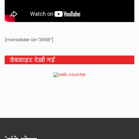
[metaslider id=”2668″]
वेबसाइट देखी गई