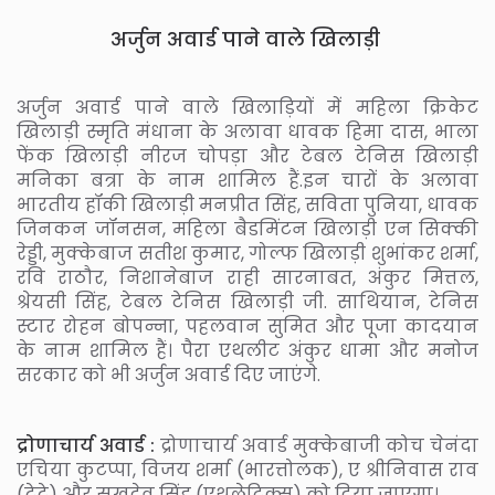
अर्जुन अवार्ड पाने वाले खिलाड़ी
अर्जुन अवार्ड पाने वाले खिलाड़ियों में महिला क्रिकेट
खिलाड़ी स्मृति मंधाना के अलावा धावक हिमा दास, भाला
फेंक खिलाड़ी नीरज चोपड़ा और टेबल टेनिस खिलाड़ी
मनिका बत्रा के नाम शामिल हैं.इन चारों के अलावा
भारतीय हॉकी खिलाड़ी मनप्रीत सिंह, सविता पुनिया, धावक
जिनकन जॉनसन, महिला बैडमिंटन खिलाड़ी एन सिक्की
रेड्डी, मुक्केबाज सतीश कुमार, गोल्फ खिलाड़ी शुभांकर शर्मा,
रवि राठौर, निशानेबाज राही सारनाबत, अंकुर मित्तल,
श्रेयसी सिंह, टेबल टेनिस खिलाड़ी जी. साथियान, टेनिस
स्टार रोहन बोपन्ना, पहलवान सुमित और पूजा कादयान
के नाम शामिल हैं। पैरा एथलीट अंकुर धामा और मनोज
सरकार को भी अर्जुन अवार्ड दिए जाएंगे.
द्रोणाचार्य अवार्ड :
द्रोणाचार्य अवार्ड मुक्केबाजी कोच चेनंदा
एचिया कुटप्पा, विजय शर्मा (भारत्तोलक), ए श्रीनिवास राव
(टेटे) और सुखदेव सिंह (एथलेटिक्स) को दिया जाएगा।