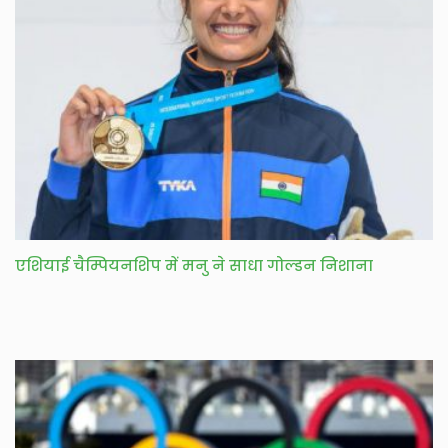
एशियाई चैम्पियनशिप में मनु ने साधा गोल्डन निशाना