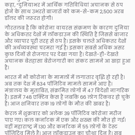
कहा, “दुनियाभर में आर्थिक गतिविधियां अचानक से ठप
होने के साथ उभरते बाजारों को कम-से-कम 2,500 अरब
डॉलर की जरूरत होगी।
गौरतलब है कि कोरोना वायरस संक्रमण के कारण दुनिया
के अधिकतर देशों में लॉकडाउन की स्थिति हैं जिससे बाजार
और व्यापार पूरी तरह से ठप है। इसके चलते अधिकतर देशों
की अर्थव्यवस्था चरमरा गई है। इसका सबसे अधिक असर
कुछ दिनों से रोजगार पर देखा गया है। देखते-ही-देखते
अचानक बेतहासा बेरोजगारी का संकट सामने आ खड़ा हुआ
है।
भारत में भी कोरोना के मामलों में लगातार वृद्धि हो रही है।
अब तक देश में 834 पॉजिटिव मामले सामने आए हैं।
मंत्रालय के मुताबित, संक्रमित लोगों में 47 विदेशी नागरिक
है। इसमें 748 एक्टिव केस हैं जबकि 66 लोग रिकवर हो चुके
हैं। आज शनिवार तक 19 लोगों के मौत की खबर है।
केरल में शुक्रवार को अलेक 39 पॉजिटिव कोरोना मरीज
पाए गए। कल कर्नाटक में एक और शख्स की मौत हो गई।
वहीं महाराष्ट्र में 130 और कर्नाटक में 55 लोगों के टेस्ट
पॉजिटिव मिले हैं। आज लॉकडाउन का चौथा दिन है। सब