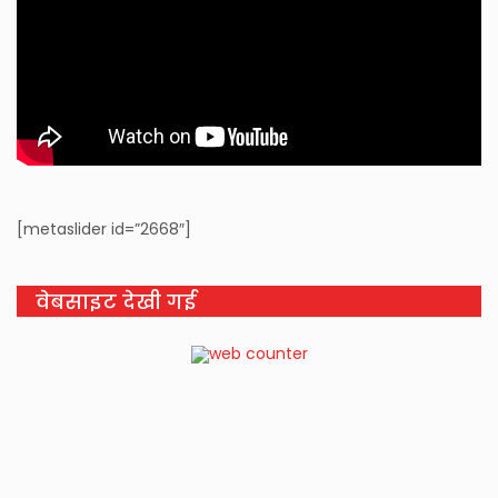
[metaslider id=”2668″]
वेबसाइट देखी गई