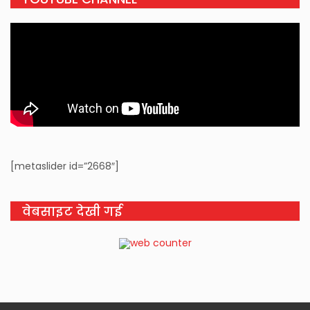
[metaslider id=”2668″]
वेबसाइट देखी गई