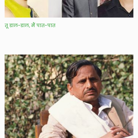
तू डाल-डाल, मैं पात-पात