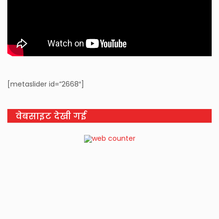
[metaslider id=”2668″]
वेबसाइट देखी गई