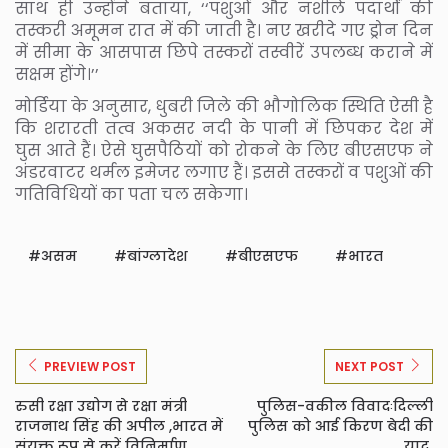
साथ ही उन्होंने बताया, ‘‘पशुओं और नशीले पदार्थों की
तस्करी अमूमन रात में की जाती है। नए खरीदे गए ड्रोन दिन
में सीमा के आसपास छिपे तस्करों तस्वीरें उपलब्ध कराने में
सक्षम होंगे।’’
मोर्डिया के अनुसार, धुबरी जिले की भौगोलिक स्थिति ऐसी है
कि शरारती तत्व अकसर नदी के पानी में छिपकर देश में
घुस आते हैं। ऐसे घुसपैठियों को रोकने के लिए बीएसएफ ने
अंडरवाटर थर्मल इमेजर लगाए हैं। इससे तस्करों व पशुओं की
गतिविधियों का पता चल सकेगा।
असम
बांग्लादेश
बीएसएफ
भारत
PREVIEW POST
NEXT POST
रुसी रक्षा उद्योग से रक्षा मंत्री
पुलिस-वकील विवादःदिल्ली
राजनाथ सिंह की अपील ,भारत में
पुलिस को आई किरण बेदी की
संयुक्त रूप से करें विनिर्माण
याद