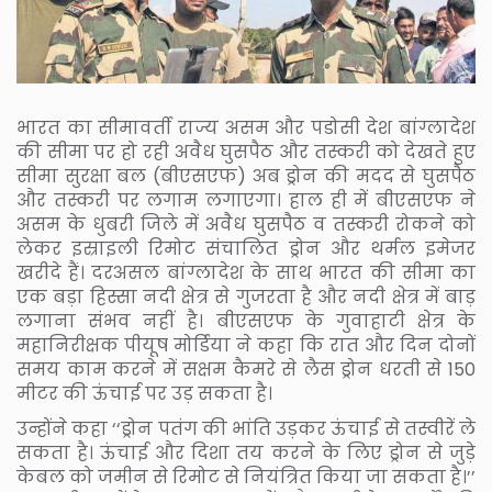
भारत का सीमावर्ती राज्य असम और पडोसी देश बांग्लादेश
की सीमा पर हो रही अवैध घुसपैठ और तस्करी को देखते हुए
सीमा सुरक्षा बल (बीएसएफ) अब ड्रोन की मदद से घुसपैठ
और तस्करी पर लगाम लगाएगा। हाल ही में बीएसएफ ने
असम के धुबरी जिले में अवैध घुसपैठ व तस्करी रोकने को
लेकर इस्राइली रिमोट संचालित ड्रोन और थर्मल इमेजर
खरीदे हैं। दरअसल बांग्लादेश के साथ भारत की सीमा का
एक बड़ा हिस्सा नदी क्षेत्र से गुजरता है और नदी क्षेत्र में बाड़
लगाना संभव नहीं है। बीएसएफ के गुवाहाटी क्षेत्र के
महानिरीक्षक पीयूष मोर्डिया ने कहा कि रात और दिन दोनों
समय काम करने में सक्षम कैमरे से लैस ड्रोन धरती से 150
मीटर की ऊंचाई पर उड़ सकता है।
उन्होंने कहा ‘‘ड्रोन पतंग की भांति उड़कर ऊंचाई से तस्वीरें ले
सकता है। ऊंचाई और दिशा तय करने के लिए ड्रोन से जुड़े
केबल को जमीन से रिमोट से नियंत्रित किया जा सकता है।’’