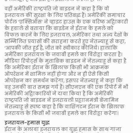
वहीं अमेरिकी राष्ट्रपति जो बाइडन ने कहा है कि वो
इजरायल की सुरक्षा के लिए प्रतिबद्ध हैं। अमेरिकी समाचार
पोर्टल ‘एक्सिऑस’ ने व्हाइट हाउस के एक वरिष्ठ अट्टिाकारी
के हवाले से बताया कि बाइडेन ने ईरान के हमले को
विफल करने के लिए इजरायल, अमेरिका तथा अन्य देशों के
सम्मिलित प्रयासों की सराहना करते हुए नेतन्याहू से कहा,
‘आपकी जीत हुई है, जीत को स्वीकार कीजिये। हालांकि
अमेरिका इजरायल के जवाबी हमले का विरोट्टा करता है।
मीडिया रिपोर्ट्स के मुताबिक बाइडन ने नेतन्याहू से कहा है
कि अमेरिका ईरान के खिलाफ किसी भी आक्रमक
ऑपरेशन में शामिल नहीं होगा और न ही ऐसे किसी
ऑपरेशन का समर्थन करेगा, इसपर नेतन्याहू ने कहा कि
वह उनकी बात समझ गये हैं। सीएनएन की एक रिपोर्ट में भी
अमेरिकी अट्टिाकारियों ने दावा किया है कि अमेरिकी
राष्ट्रपति जो बाइडन ने इजरायली प्रट्टाानमंत्री बेंजामिन
नेतन्याहू से स्पष्ट कहा है कि वाशिंगटन ईरान के खिलाफ
इजरायल के किसी भी जवाबी हमले का विरोट्टा करेगा।
इजरायल-हमास युद्ध
ईरान के अलावा इजरायल का युद्ध हमास के साथ गाजा