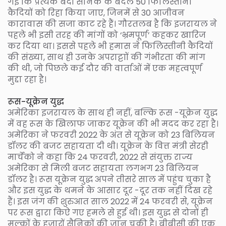
गई कि प्रत्येक बंदी सैनिक के बदले 50 फिलिस्तीनी
कैदियों को रिहा किया जाए, जिनमें से 30 आजीवन
कारावास की सजा काट रहे हैं। गौरतलब है कि इजरायल ने
पहले भी इसी तरह की मांगों को ‘भ्रमपूर्ण’ कहकर खारिज
कर दिया था। इससे पहले भी हमास ने फिलिस्तीनी कैदियों
की संख्या, साथ ही उनके अपराट्टाों की गंभीरता की मांग
की थी, जो पिछले कई दौर की वार्ताओं में एक महत्वपूर्ण
मुद्दा रहा है।
रूस-यूक्रेन युद्ध
अमेरिका इजरायल के साथ ही नहीं, बल्कि रूस -यूक्रेन युद्ध
में वह रूस के खिलाफ जाकर यूक्रेन की भी मदद कर रहा है।
अमेरिका ने फरवरी 2022 के अंत से यूक्रेन को 23 बिलियन
डॉलर की बजट सहायता दी थी। यूक्रेन के वित्त मंत्री सेरही
मार्चेंको ने कहा कि 24 फरवरी, 2022 से संयुक्त राज्य
अमेरिका से मिली बजट सहायता लगभग 23 बिलियन
डॉलर है। रूस यूक्रेन युद्ध अपने तीसरे साल में पहुंच चुका है
और इस युद्ध के थमने के आसार दूर -दूर तक नहीं दिख रहे
हैं। इस जंग की शुरुआत साल 2022 में 24 फरवरी से, यूक्रेन
पर रूस द्वारा किऐ गए हमले से हुई थी। इस युद्ध से दोनों ही
मुल्कों के हजारों सैनिकों की जान चुकी है। बीबीसी की एक