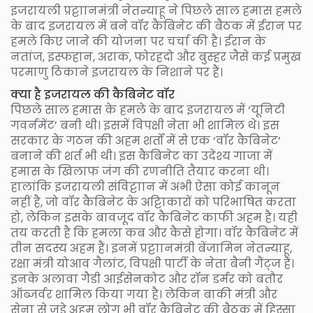
इजरायली प्रट्टाानमंत्री नेतन्याहू ने पिछले साल हमास हमले
के बाद इजरायल में बने वॉर कैबिनेट की बैठक में ईरान पर
हमले किए जाने की योजना पर चर्चा की है। ईरान के
नतांज, इस्फहान, अराक, फोरहदो और बुस्हर जैसे कई प्रमुख
परमाणु ठिकाने इजरायल के निशाने पर हैं।
क्या है इजरायल की कैबिनेट वॉर
पिछले साल हमास के हमले के बाद इजरायल में ‘यूनिटी
गवर्नमेंट’ बनी थी। इसमें विपक्षी नेता भी शामिल थे। इस
सरकार के गठन की अहम शर्तों में से एक ‘वॉर कैबिनेट’
बनाने की शर्त भी थी। इस कैबिनेट का उदेश्य गाजा में
हमास के खिलाफ जंग की रणनीति तैयार करना थी।
हालांकि इजरायली संविट्टाान में अभी ऐसा कोई कानून
नहीं है, जो वॉर कैबिनेट के अट्टिाकारों को परिभाषित करता
हो, लेकिन इसके बावजूद वॉर कैबिनेट काफी अहम है। यही
तय करती है कि हमला कब और कैसे होगा। वॉर कैबिनेट में
तीन सदस्य अहम हैं। इनमें प्रट्टाानमंत्री बेंजामिन नेतन्याहू,
रक्षा मंत्री योआव गैलांट, विपक्षी पार्टी के नेता बैनी गैंट्ज हैं।
इनके अलावा गैडी आईसेनकोट और रॉन डर्मर को बतौर
ऑब्जर्वर शामिल किया गया है। लेकिन बाकी मंत्री और
सेना से जुड़े अहम लोग भी वॉर कैबिनेट की बैठक में हिस्सा