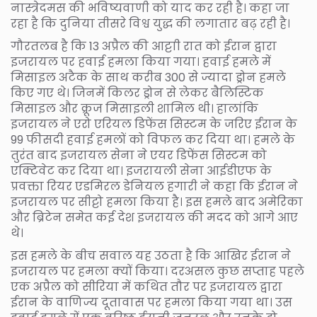
नास्त्रेदमस की भविष्यवाणी को याद कर रही है। कहा जा
रहा है कि दुनिया तीसरे विश्व युद्ध की लगातार बढ़ रही है।
गौरतलब है कि 13 अप्रैल की आट्टाी रात को ईरान द्वारा
इजरायल पर हवाई हमला किया गया। हवाई हमले में
मिसाइल अटैक के साथ करीब 300 से ज्यादा ड्रोन हमले
किए गए थे। जिनमें किलर ड्रोन से लेकर बैलिस्टिक
मिसाइल और क्रूज मिसाइली शामिल थी। हालांकि
इजरायल ने एरो एरियल डिफेंस सिस्टम के जरिए ईरान के
99 फीसदी हवाई हमलों को विफल कर दिया था। हमले के
तुरंत बाद इजरायल सेना ने एयर डिफेंस सिस्टम को
एक्टिवेट कर दिया था। इजरायली सेना आईडीएफ के
प्रवक्ता रियर एडमिरल डेनियल हगारी ने कहा कि ईरान ने
इजरायल पर सीट्टो हमला किया है। इस हमले बाद अमेरिका
और ब्रिटेन समेत कई देश इजरायल की मदद को आगे आए
थे।
इस हमले के बीच सवाल यह उठता है कि आखिर ईरान ने
इजरायल पर हमला क्यों किया। दरअसल कुछ सप्ताह पहले
एक अप्रैल को सीरिया में कथित तौर पर इजरायल द्वारा
ईरान के वाणिज्य दूतावास पर हमला किया गया था। उस