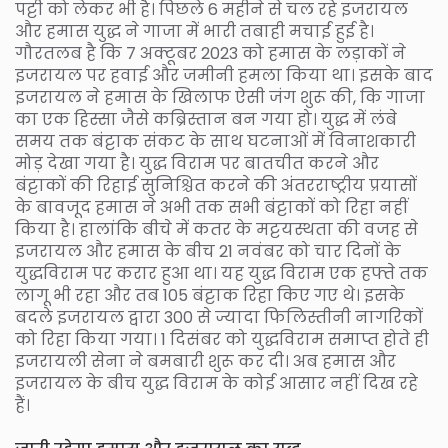
पट्टी को लेकर भी है। पिछले 6 महीने से चल रहे इजरायल
और हमास युद्ध ने गाजा में भारी तबाही मचाई हुई है।
गौरतलब है कि 7 अक्टूबर 2023 को हमास के लड़ाकों ने
इजरायल पर हवाई और जमीनी हमला किया था। इसके बाद
इजरायल ने हमास के खिलाफ ऐसी जंग शुरू की, कि गाजा
का एक हिस्सा जैसे कब्रिस्तान बन गया हो। युद्ध में लंबे
समय तक बंट्टाक संकट के साथ घटनाओं में विनाशकारी
मोड़ देखा गया है। युद्ध विराम पर बातचीत करने और
बंट्टाकों की रिहाई सुनिश्चित करने की अंतरराष्ट्रीय प्रयासों
के बावजूद हमास ने अभी तक सभी बंट्टाकों को रिहा नहीं
किया है। हालांकि बीचे में कतर के मट्टयस्थता की वजह से
इजरायल और हमास के बीच 21 नवंबर को चार दिनों के
युद्धविराम पर करार हुआ था। यह युद्ध विराम एक हफ्ते तक
लागू भी रहा और तब 105 बंट्टाक रिहा किए गए थे। इसके
बदले इजरायल द्वारा 300 से ज्यादा फिलिस्तीनी नागरिकों
को रिहा किया गया। 1 दिसंबर को युद्धविराम समाप्त होते ही
इजरायली सेना ने बमबारी शुरू कर दी। अब हमास और
इजरायल के बीच युद्ध विराम के कोई आसार नहीं दिख रहे
हैं।