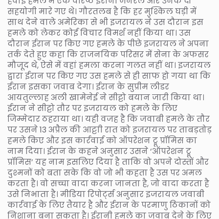
हवाई हमले में एक वरिष्ठ ईरानी जनरल और उनके दो
सहयोगी मारे गए थे। गौरतलब है कि हर मुश्किल घड़ी में
साथ देने वाले अमेरिका से भी इजरायल ने उस दौरान इस
हमले को लेकर कोई विचार विमर्श नहीं किया था। उस
दौरान ईरान पर किए गए हमले के पीछे इजरायल ने अपना
तर्क देते हुए कहा कि राजनयिक परिसर में सेना के अफसर
मौजूद थे, ऐसे में वहां हमला करना गलत नहीं था। इजरायल
द्वारा ईरान पर किए गए उस हमले से ही साफ हो गया था कि
ईरान इसका जवाब देगा। ईरान के सुप्रीम लीडर
आयतुल्लाह अली खामेनेई ने सीट्टो बयान जारी किया था।
ईरान ने सीट्टो तौर पर इजरायल को हमले के लिए
जिम्मेदार ठहराया था। यही वजह है कि जवाबी हमले के तौर
पर उसने 13 अप्रैल की आट्टाी रात को इजरायल पर ताबड़तोड़
हमले किए और इस कार्रवाई को ऑपरेशन ट्रू प्रॉमिस का
नाम दिया। ईरान के कहने अनुसार उसने ‘ऑपरेशन ट्रू
प्रॉमिस’ यह नाम इसलिए दिया है ताकि वो अपने दोस्तों और
दुश्मनों को बता सके कि वो जो भी कहता है उस पर अमल
करता है। वो सच्चा वादा करना जानता है, जो वादा करता है
उसे निभाता है। मीडिया रिपोर्ट्स अनुसार इजरायल जवाबी
कार्रवाई के लिए तैयार है और ईरान के परमाणु ठिकानों को
निशाना बना सकता है। ईरानी हमले का जवाब देने के लिए