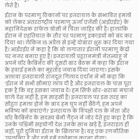
लेते हैं।
ईरान के परमाणु ठिकानों पर इजरायल के संभावित हमलों
को लेकर अंतरराष्ट्रीय परमाणु ऊर्जा एजेंसी (आईएईए) के
महानिदेशक राफेल ग्रोसी ने चिंता जाहिर की है। हालांकि
ईरान ने एहतियात के तौर पर परमाणु इकाइयों को बंद कर
दिया था। लेकिन 15 अप्रैल से इन्हें दोबारा शुरू कर दिया गया
है। आईएईए ने कहा है कि वो लगातार ईरानी परमाणु केंद्रों
पर नजर बनाए हुए हैं। इजरायली प्रट्टाानमंत्री नेतन्याहू ने
अपने वॉर कैबिनेट की दूसरी बार बैठक में कहा कि ईरान
के हवाई हमले का मुहतोड़ जवाब दिया जाएगा। इसके
अलावा इजरायली राजदूत गिलाद एर्दान ने भी कहा कि
‘ईरान ने सभी सीमाएं लांघ दी है और इजरायल के पास पूरा
हक है कि वह इसका जवाब दे। हम सिर्फ शोर-शराबा मचाने
वाले देश नहीं हैं, हम साहसी हैं। इजरायल पर इस तरह का
सीट्टाा हमला होने के बाद हम चुप नहीं बैठेंगे, हम अपने
भविष्य को बचाएंगे।’ इजरायल के विपक्षी दल के नेता और
वॉर कैबिनेट के सदस्य बेनी गैंट्ज ने जोर देते हुए कहा है कि
उनके पश्चिमी सहयोगी देश उनके साथ खड़े हैं, इजराइल ही
नहीं, पूरी दुनिया ईरान के खिलाफ है। यह एक रणनीतिक
उपलब्ट्टिा है और इसे हमें इस्तेमाल करना होगा।