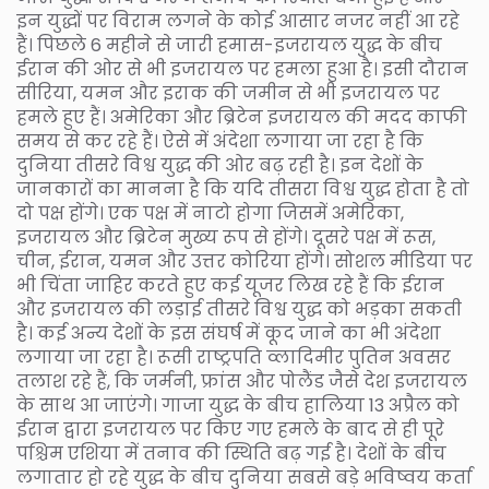
इन युद्धों पर विराम लगने के कोई आसार नजर नहीं आ रहे
हैं। पिछले 6 महीने से जारी हमास-इजरायल युद्ध के बीच
ईरान की ओर से भी इजरायल पर हमला हुआ है। इसी दौरान
सीरिया, यमन और इराक की जमीन से भी इजरायल पर
हमले हुए हैं। अमेरिका और ब्रिटेन इजरायल की मदद काफी
समय से कर रहे हैं। ऐसे में अंदेशा लगाया जा रहा है कि
दुनिया तीसरे विश्व युद्ध की ओर बढ़ रही है। इन देशों के
जानकारों का मानना है कि यदि तीसरा विश्व युद्ध होता है तो
दो पक्ष होंगे। एक पक्ष में नाटो होगा जिसमें अमेरिका,
इजरायल और ब्रिटेन मुख्य रूप से होंगे। दूसरे पक्ष में रूस,
चीन, ईरान, यमन और उत्तर कोरिया होंगे। सोशल मीडिया पर
भी चिंता जाहिर करते हुए कई यूजर लिख रहे हैं कि ईरान
और इजरायल की लड़ाई तीसरे विश्व युद्ध को भड़का सकती
है। कई अन्य देशों के इस संघर्ष में कूद जाने का भी अंदेशा
लगाया जा रहा है। रूसी राष्ट्रपति व्लादिमीर पुतिन अवसर
तलाश रहे हैं, कि जर्मनी, फ्रांस और पोलैंड जैसे देश इजरायल
के साथ आ जाएंगे। गाजा युद्ध के बीच हालिया 13 अप्रैल को
ईरान द्वारा इजरायल पर किए गए हमले के बाद से ही पूरे
पश्चिम एशिया में तनाव की स्थिति बढ़ गई है। देशों के बीच
लगातार हो रहे युद्ध के बीच दुनिया सबसे बड़े भविष्वय कर्ता