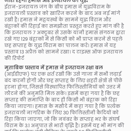
जारी रहेगा हमास और इजरायल का युद्ध
ईरान-इजरायल जंग के बीच हमास ने युद्धविराम के
इजरायली प्रस्ताव को खारिज करने के बाद अब नई मांगे
रखी हैं। हमास ने मट्टयस्थों के सामने युद्ध विराम और
बंट्टाकों की रिहाई का समझौता प्रस्तुत करते हुए मांग की है
कि इजरायल 7 अक्टूबर से उसके यानी हमास संगठन द्वारा
रखे गए 129 बंट्टाकों में से किसी को भी प्राप्त करने से पहले
छह सप्ताह के युद्ध विराम का पालन करे। हमास ने यह
प्रस्ताव 13 अप्रैल को सामने रखा। द टाइम्स ऑफ इजरायल
की रिपोर्ट
मुताबिक प्रस्ताव में हमास ने इजरायल रक्षा बल
(आईडीएफ) पर एक शर्त रखी कि उसे गाजा में सभी लड़ाई
बंद करनी होगी और छह सप्ताह के लिए शहरी क्षेत्रों से पीछे
हटना होगा, जिससे विस्थापित फिलिस्तीनियों को उत्तर में
लौटने की अनुमति मिल सके। इसमें कहा गया है कि छह
सप्ताह की समाप्ति के बाद ही किसी भी बंट्टाक को रिहा
किया जाएगा। हमास के मसौदे में कहा गया है कि प्रत्येक
इजरायली नागरिक के लिए 30 फिलिस्तीनी कैदियों को
रिहा किया जाएगा, जो कि नवंबर के सप्ताह भर के संघर्ष
विराम के 3.1 अनुपात से भारी वृद्धि है। इसमें यह भी मांग की