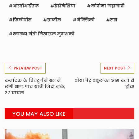
आरडीआईएफ
इंडोनेशिया
कोरोना महामारी
फिलीपींस
ब्राजील
मैक्सिको
रूस
स्वास्थ्य मंत्री मिखाइल मुराशको
PREVIEW POST
NEXT POST
कर्नाटक के चित्रदुर्ग में बस में
बोया पेड़ बबूल का आम कहां से
लगी आग, पांच यात्री जिंदा जले,
होय!
27 घायल
YOU MAY ALSO LIKE