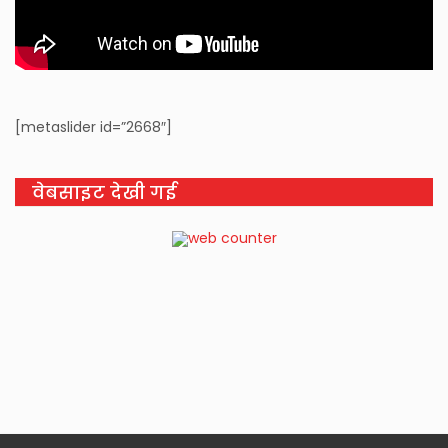
[metaslider id=”2668″]
वेबसाइट देखी गई