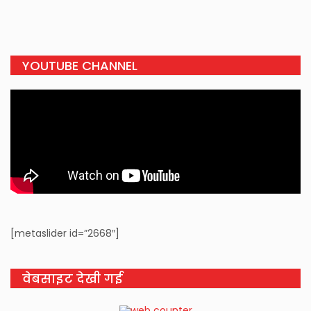
YOUTUBE CHANNEL
[metaslider id=”2668″]
वेबसाइट देखी गई