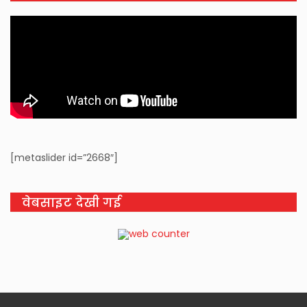
[metaslider id=”2668″]
वेबसाइट देखी गई