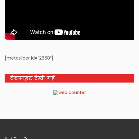
[metaslider id=”2668″]
वेबसाइट देखी गई