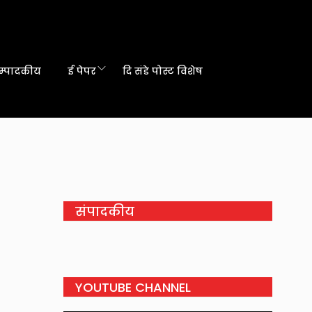
म्पादकीय
ई पेपर
दि संडे पोस्ट विशेष
संपादकीय
YOUTUBE CHANNEL