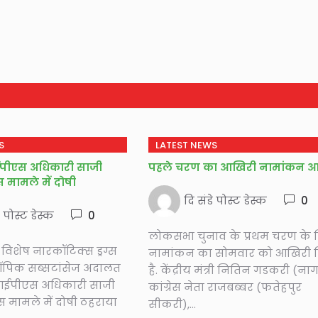
S
LATEST NEWS
पीएस अधिकारी साजी
पहले चरण का आखिरी नामांकन 
्स मामले में दोषी
दि संडे पोस्ट डेस्क
0
े पोस्ट डेस्क
0
लोकसभा चुनाव के प्रथम चरण के 
विशेष नारकॉटिक्स ड्रग्स
नामांकन का सोमवार को आखिरी 
ॉपिक सब्सटांसेज अदालत
है. केंद्रीय मंत्री नितिन गडकरी (नाग
 आईपीएस अधिकारी साजी
कांग्रेस नेता राजबब्बर (फतेहपुर
्स मामले में दोषी ठहराया
सीकरी),...