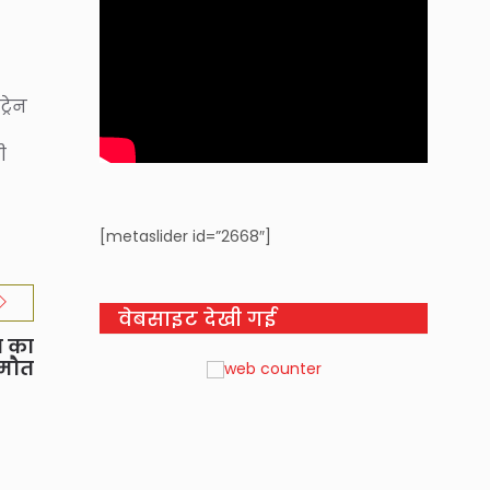
्रेन
ी
[metaslider id=”2668″]
वेबसाइट देखी गई
ा का
 मौत