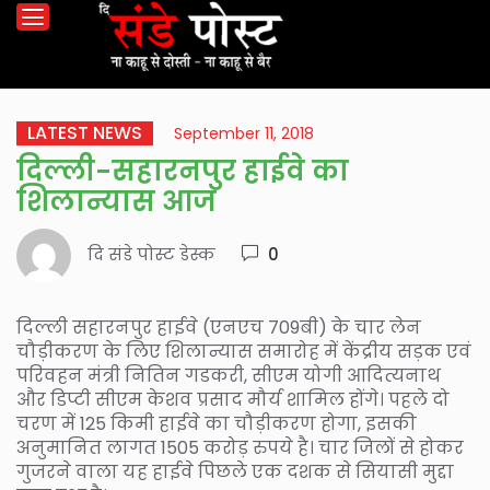
LATEST NEWS
September 11, 2018
दिल्ली-सहारनपुर हाईवे का
शिलान्यास आज
दि संडे पोस्ट डेस्क
0
दिल्ली सहारनपुर हाईवे (एनएच 709बी) के चार लेन
चौड़ीकरण के लिए शिलान्यास समारोह में केंद्रीय सड़क एवं
परिवहन मंत्री नितिन गडकरी, सीएम योगी आदित्यनाथ
और डिप्टी सीएम केशव प्रसाद मौर्य शामिल होंगे। पहले दो
चरण में 125 किमी हाईवे का चौड़ीकरण होगा, इसकी
अनुमानित लागत 1505 करोड़ रुपये है। चार जिलों से होकर
गुजरने वाला यह हाईवे पिछले एक दशक से सियासी मुद्दा