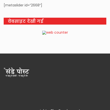
[metaslider id=”2668″]
वेबसाइट देखी गई