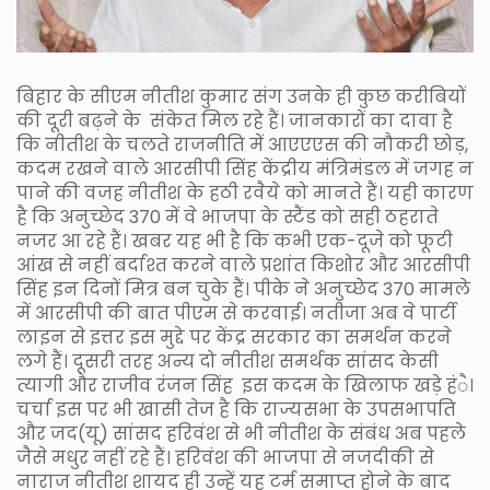
बिहार के सीएम नीतीश कुमार संग उनके ही कुछ करीबियों
की दूरी बढ़ने के संकेत मिल रहे हैं। जानकारों का दावा है
कि नीतीश के चलते राजनीति में आएएएस की नौकरी छोड़,
कदम रखने वाले आरसीपी सिंह केंद्रीय मंत्रिमंडल में जगह न
पाने की वजह नीतीश के हठी रवैये को मानते हैं। यही कारण
है कि अनुच्छेद 370 में वे भाजपा के स्टैंड को सही ठहराते
नजर आ रहे हैं। खबर यह भी है कि कभी एक-दूजे को फूटी
आंख से नहीं बर्दाश्त करने वाले प्रशांत किशोर और आरसीपी
सिंह इन दिनों मित्र बन चुके हैं। पीके ने अनुच्छेद 370 मामले
में आरसीपी की बात पीएम से करवाई। नतीजा अब वे पार्टी
लाइन से इत्तर इस मुद्दे पर केंद्र सरकार का समर्थन करने
लगे हैं। दूसरी तरह अन्य दो नीतीश समर्थक सांसद केसी
त्यागी और राजीव रंजन सिंह इस कदम के खिलाफ खड़े हंै।
चर्चा इस पर भी खासी तेज है कि राज्यसभा के उपसभापति
और जद(यू) सांसद हरिवंश से भी नीतीश के संबंध अब पहले
जैसे मधुर नहीं रहे हैं। हरिवंश की भाजपा से नजदीकी से
नाराज नीतीश शायद ही उन्हें यह टर्म समाप्त होने के बाद