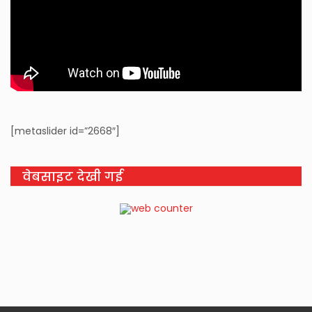
[metaslider id=”2668″]
वेबसाइट देखी गई