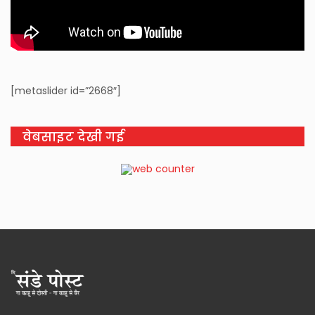
[metaslider id=”2668″]
वेबसाइट देखी गई