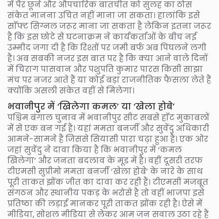
में पैर छूने और औपचारिक बातचीत को सुलह का ठोस
संकेत मानना उचित नहीं माना जा सकता। हालांकि इसे
साॅफ्ट सिग्नल जरूर माना जा सकता है लेकिन इतना जरूर
है कि इस छोटे से घटनाक्रम ने कार्यकर्ताओं के बीच नई
उम्मीद जगा दी है कि रिश्तों पर जमी बर्फ अब पिघलने लगी
है। अब सबकी नजर इस बात पर है कि क्या आने वाले दिनों
में चिराग पासवान और पशुपति कुमार पारस किसी साझा
मंच पर नजर आते हैं या कोई बड़ा राजनीतिक फैसला लेते हैं
क्योंकि असली संकेत वहीं से मिलेगा।
भवानीपुर में ‘खिलेगा कमल’ या ‘खेला होबे’
पश्चिम बंगाल चुनाव में भवानीपुर सीट सबसे हाॅट मुकाबलों
में से एक बन गई है। यहां ममता बनर्जी और सुवेंदु अधिकारी
आमने-सामने हैं जिससे सियासी पारा चढ़ा हुआ है। एक ओर
जहां सुवेंदु ने दावा किया है कि भवानीपुर में ‘कमल
खिलेगा’ और जनता बदलाव के मूड में है। वहीं दूसरी तरफ
टीएमसी सुप्रीमो ममता बनर्जी ‘खेला होबे’ के नारे के साथ
पूरी ताकत झोंक जीत का दावा कर रही हैं। टीएमसी मजबूत
संगठन और स्थानीय पकड़ के भरोसे है तो वहीं भाजपा इसे
प्रतिष्ठा की लड़ाई मानकर पूरी ताकत झोंक रही है। ऐसे में
मीडिया, सोशल मीडिया से लेकर आम जन सवाल उठा रहे हैं