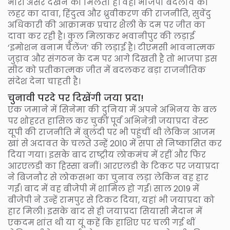
भारी असर देखने को मिलता है। वहीं भाजपा बदलाव की
लहर का दावा, हिंदुत्व और ध्रुवीकरण की राजनीति, सुवेंदु
अधिकारी की आक्रामक प्रचार शैली के दम पर जीत का
दावा कर रही है। कुल मिलाकर भवानीपुर की लड़ाई
‘इमोशन बनाम चैलेंज’ की लड़ाई है। टीएमसी भावनात्मक
जुड़ाव और संगठन के दम पर आगे दिखती है तो भाजपा इस
सीट को प्रतीकात्मक जीत में बदलकर बड़ा राजनीतिक
संदेश देना चाहती है।
चुनावी परदे पर दिखेंगी जया प्रदा!
एक जमाने में सिनेमा की दुनिया में अपने अभिनय के बल
पर शोहरत हासिल कर चुकीं पूर्व अभिनेत्री जयाप्रदा वेस्ट
यूपी की राजनीति में बुलंदी पर भी पहुंचीं थी लेकिन आजम
खां से अदावत के चलते उन्हें 2010 में सपा से निष्कासित कर
दिया गया। इसके बाद राष्ट्रीय लोकमंच में रहीं और फिर
आरएलडी का हिस्सा बनीं। आरएलडी के टिकट पर जयाप्रदा
ने बिजनौर से लोकसभा का चुनाव लड़ा लेकिन वह हार
गईं। बाद में वह बीजेपी में शामिल हो गईं। साल 2019 में
बीजेपी ने उन्हें रामपुर से टिकट दिया, यहां भी जयाप्रदा को
हार मिली। इसके बाद से ही जयाप्रदा सियासी मैदान में
एकदम शांत थी या यूं कहें कि हाशिए पर चली गई थीं