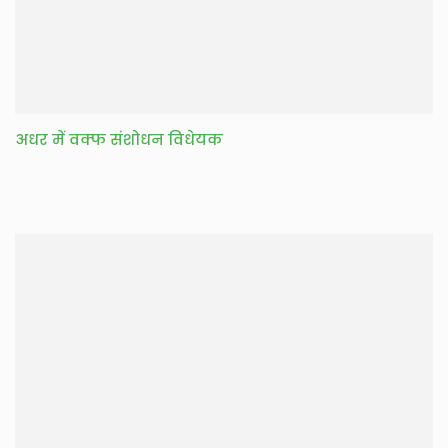
अधर में वक्फ संशोधन विधेयक