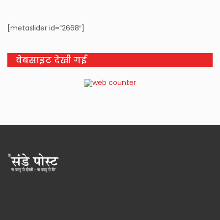
[metaslider id=”2668″]
वेबसाइट देखी गई