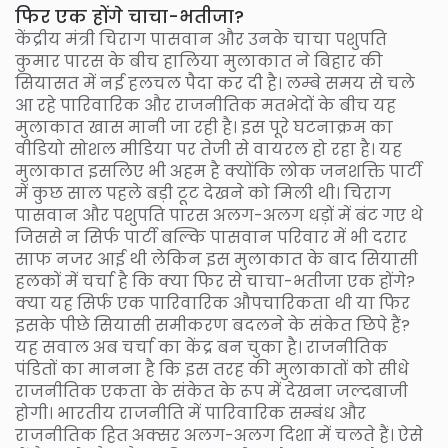
फिर एक होंगे चाचा-भतीजा?
केंद्रीय मंत्री चिराग पासवान और उनके चाचा पशुपति
कुमार पारस के बीच हालिया मुलाकात ने बिहार की
सियासत में नई हलचल पैदा कर दी है। लम्बे समय से चले
आ रहे पारिवारिक और राजनीतिक मतभेदों के बीच यह
मुलाकात खास मानी जा रही है। इस पूरे घटनाक्रम का
वीडियो सोशल मीडिया पर तेजी से वायरल हो रहा है। यह
मुलाकात इसलिए भी अहम है क्योंकि लोक जनशक्ति पार्टी
में कुछ साल पहले बड़ी टूट देखने को मिली थी। चिराग
पासवान और पशुपति पारस अलग-अलग धड़ों में बंट गए थे
जिससे न सिर्फ पार्टी बल्कि पासवान परिवार में भी दरार
साफ नजर आई थी लेकिन इस मुलाकात के बाद सियासी
हलकों में चर्चा है कि क्या फिर से चाचा-भतीजा एक होंगे?
क्या यह सिर्फ एक पारिवारिक औपचारिकता थी या फिर
इसके पीछे सियासी समीकरण बदलने के संकेत छिपे हैं?
यह सवाल अब चर्चा का केंद्र बन चुका है। राजनीतिक
पंडितों का मानना है कि इस तरह की मुलाकातों को सीधे
राजनीतिक एकता के संकेत के रूप में देखना जल्दबाजी
होगी। भारतीय राजनीति में पारिवारिक सम्बंध और
राजनीतिक हित अक्सर अलग-अलग दिशा में चलते हैं। ऐसे