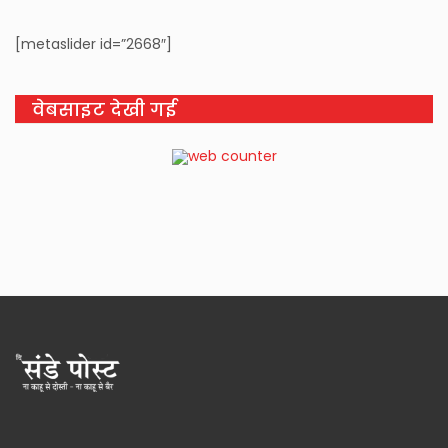
[metaslider id=”2668″]
वेबसाइट देखी गई