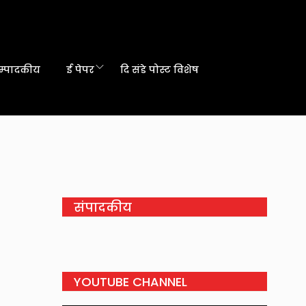
म्पादकीय
ई पेपर
दि संडे पोस्ट विशेष
संपादकीय
YOUTUBE CHANNEL