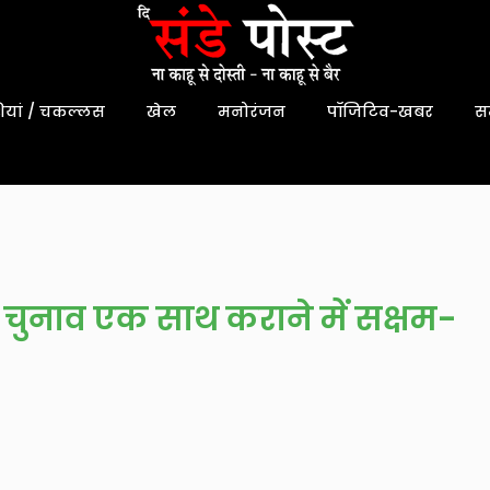
यां / चकल्लस
खेल
मनोरंजन
पॉजिटिव-खबर
स
नाव एक साथ कराने में सक्षम-