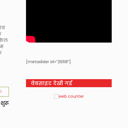
नाव
े
्किल
रम
े
[metaslider id=”2668″]
वेबसाइट देखी गई
शुरू