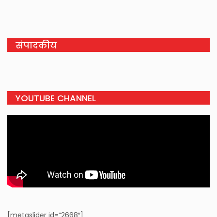
संपादकीय
YOUTUBE CHANNEL
[metaslider id=”2668″]