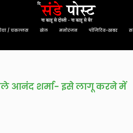
यां / चकल्लस
खेल
मनोरंजन
पॉजिटिव-खबर
स
ले आनंद शर्मा- इसे लागू करने में