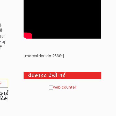
स
ने
रान
 कम
ं
[metaslider id=”2668″]
वेबसाइट देखी गई
ं आई
ोटिस