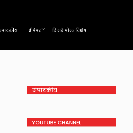
म्पादकीय
ई पेपर
दि संडे पोस्ट विशेष
संपादकीय
YOUTUBE CHANNEL