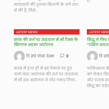
है...
मायावती की तुलना बिजली के नंगे तार
से की है, जिसे...
LATEST NEWS
LATEST NEW
फ्रांस की तर्ज पर ताइवान में भी टैक्स के
सिद्धू ने फि
खिलाफ भड़का आंदोलन
“दक्षिण भारत
दि संडे पोस्ट डेस्क
0
दि संड
फ्रांस में हाल ही में बड़े पैमाने पर हुए
पाकिस्तान से
यलो वेस्ट आंदोलन की तर्ज पर ताइवान
को लेकर विवाद
में भी इस आंदोलन ने जोर पकड़ लिया...
और पंजाब सर
सिद्धू का पड़ोस