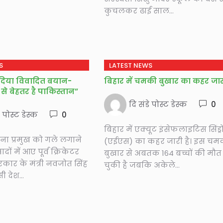
कुचलकर ढाई साल...
S
LATEST NEWS
र दिया विवादित बयान-
बिहार में चमकी बुखार का कहर जा
 से बेहतर है पाकिस्तान”
दि संडे पोस्ट डेस्क
0
े पोस्ट डेस्क
0
बिहार में एक्यूट इंसेफलाइटिस सिंड्
ना प्रमुख को गले लगाने
(एईएस) का कहर जारी है। इस चम
ों में आए पूर्व क्रिकेटर
बुखार से अबतक 164 बच्चों की मौत
कार के मंत्री नवजोत सिंह
चुकी है जबकि अकेले...
ी देश...