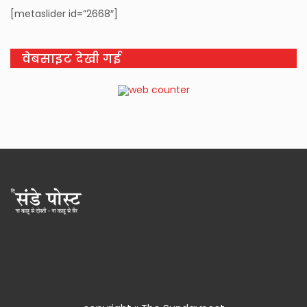
[metaslider id=”2668″]
वेबसाइट देखी गई