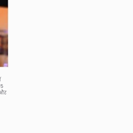
ं
05
4 और