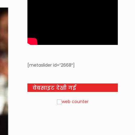
[metaslider id=”2668″]
वेबसाइट देखी गई