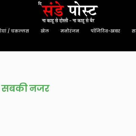
यां / चकल्लस
खेल
मनोरंजन
पॉजिटिव-खबर
स
तरफ सबकी नजर