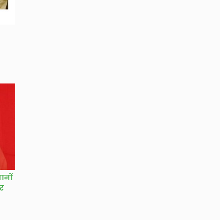
ानों
ार