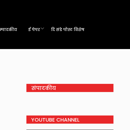
म्पादकीय
ई पेपर
दि संडे पोस्ट विशेष
संपादकीय
YOUTUBE CHANNEL