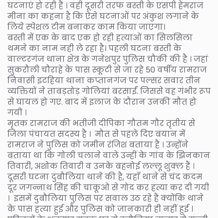
घटनाएं हो रही हैं । वही दूसरी तरफ बस्ती के एसपी हेमराज
मीना का कहना है कि ऐसे घटनाओं पर अंकुश लगाने के
लिये स्पेशल टीम बनाकर काम किया जाएगा।
बस्ती में एक के बाद एक हो रही हत्याओं का सिलसिला
थमने का नाम नही ले रहा है। पहली घटना बस्ती के
वाल्टरगंज थाना क्षेत्र के गनेशपुर पुलिस चौकी की है । जहां
सुकरौली चौराहे के पास स्कूटी से जा रहे 50 वर्षीय रामराज
निवासी इटहिया थाना कप्तानगंज पर पल्सर सवार तीन
व्यक्तियों ने ताबड़तोड़ गोलियां बरसाईं. जिससे वह गंभीर रूप
से घायल हो गए. बाद में इलाज के दौरान उनकी मौत हो
गयी ।
मृतक रामराज की भतीजी दीपिका गौतम गौर तृतीय से
जिला पंचायत सदस्य है । मौत से पहले दिए बयान में
रामराज ने पुलिस को जमीन रंजिश बताया है । उन्होंने
बताया था कि गोली चलाने वाले उन्हीं के गांव के झिनकान
तिवारी, अशोक तिवारी व उनके बहनोई लल्लू शुक्ल हैं ।
दूसरी घटना दुबौलिया थाने की है, यहाँ थाने से चंद कदम
दूर जगन्नाथ सिंह की चाकूओ से गोद कर हत्या कर दी गयी
। इसमें दुबौलिया पुलिस पर सवाल उठ रहे हैं क्योंकि थाने
के पास हत्या हुई और पुलिस को जानकारी ही नहीं हुई ।