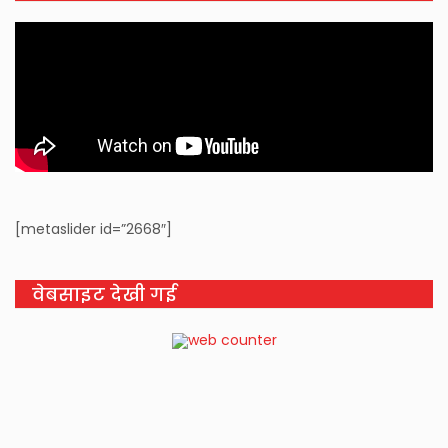
[metaslider id=”2668″]
वेबसाइट देखी गई