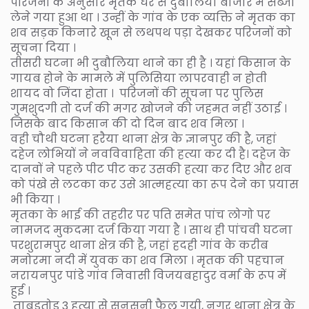
परिजनों के अनुसार मृतक घर से दुबौलिया बाजार मे सब्जी
लेने गया हुआ था । उन्हीं के गांव के एक व्यक्ति ने मृतक का
शव सड़क किनारे खून से लथपथ पड़ा देखकर परिजनों को
सूचना दिया ।
तीसरी घटना भी दुबौलिया थाने का ही है । यहां किसान के
गायब होने के मामले में पुलिसिया लापरवाही न होती
शायद वो जिंदा होता । परिजनों की सूचना पर पुलिस
गुमशुदगी तो दर्ज की मगर खोजने की जहमत नहीं उठाई ।
जिसके बाद किसान की दो दिन बाद शव मिला ।
वही चौथी घटना हरैया थाना क्षेत्र के ज्ञानपुर की है, जहां
दहेज लोभियों ने नवविवाहिता की हत्या कर दी है। दहेज के
दानवों ने पहले पीट पीट कर उसकी हत्या कर दिए और शव
को पंखे से लटका कर उसे आत्महत्या का रूप देने का प्रयास
भी किया ।
मृतका के भाई की तहरीर पर पति समेत पांच लोगो पर
नामजद मुकदमा दर्ज किया गया है । साथ ही पांचवी घटना
परशुरामपुर थाना क्षेत्र की है, जहां हदही गांव के करीब
मनोरमा नदी में युवक का शव मिला । मृतक की पहचान
नरायनपुर पांडे गांव निवासी विजयबहादुर वर्मा के रूप में
हुई ।
ताबड़तोड़ 3 हत्या से सनसनी फैल गयी, नगर थाना क्षेत्र के