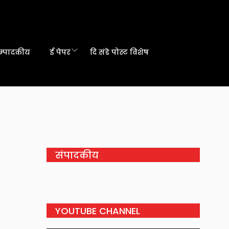
म्पादकीय
ई पेपर
दि संडे पोस्ट विशेष
संपादकीय
YOUTUBE CHANNEL