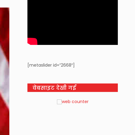
[metaslider id=”2668″]
वेबसाइट देखी गई