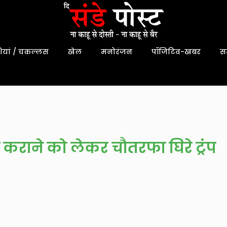
यां / चकल्लस
खेल
मनोरंजन
पॉजिटिव-खबर
स
न कराने को लेकर चौतरफा घिरे ट्रंप