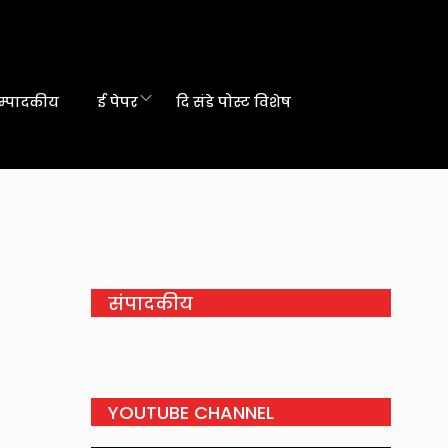
म्पादकीय
ई पेपर
दि संडे पोस्ट विशेष
संपादकीय
YOUTUBE CHANNEL