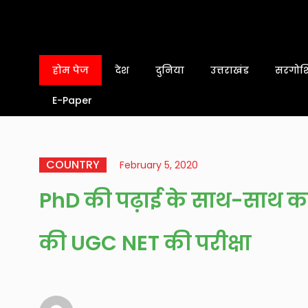
होम पेज
देश
दुनिया
उत्तराखंड
सरगोशि
E-Paper
COUNTRY
February 5, 2020
PhD की पढ़ाई के साथ-साथ का
की UGC NET की परीक्षा