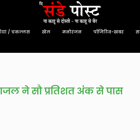
यां / चकल्लस
खेल
मनोरंजन
पॉजिटिव-खबर
स
जल ने सौ प्रतिशत अंक से पास