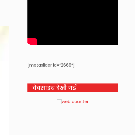
[metaslider id=”2668″]
वेबसाइट देखी गई