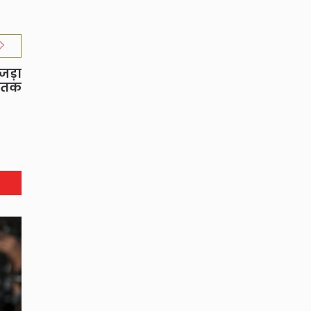
 जड़ा
शतक